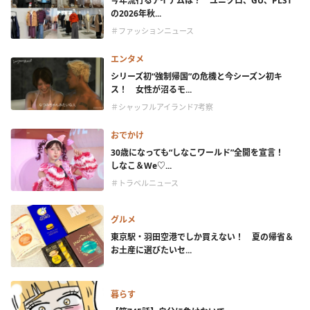
今年流行るアイテムは？ ユニクロ、GU、PLST
の2026年秋...
＃ファッションニュース
エンタメ
シリーズ初“強制帰国”の危機と今シーズン初キ
ス！ 女性が沼るモ...
＃シャッフルアイランド7考察
おでかけ
30歳になっても“しなこワールド”全開を宣言！
しなこ＆We♡...
＃トラベルニュース
グルメ
東京駅・羽田空港でしか買えない！ 夏の帰省＆
お土産に選びたいセ...
暮らす