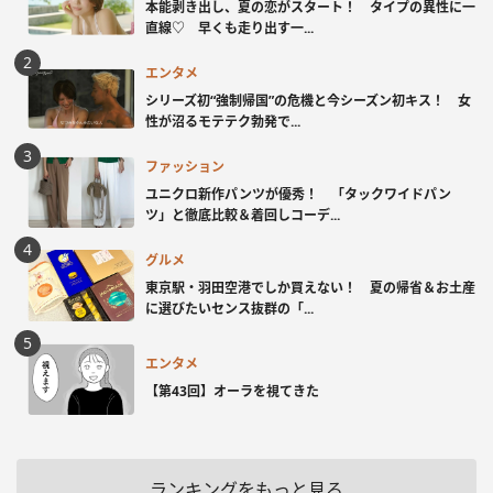
本能剥き出し、夏の恋がスタート！ タイプの異性に一
直線♡ 早くも走り出す一...
エンタメ
シリーズ初“強制帰国”の危機と今シーズン初キス！ 女
性が沼るモテテク勃発で...
ファッション
ユニクロ新作パンツが優秀！ 「タックワイドパン
ツ」と徹底比較＆着回しコーデ...
グルメ
東京駅・羽田空港でしか買えない！ 夏の帰省＆お土産
に選びたいセンス抜群の「...
エンタメ
【第43回】オーラを視てきた
ランキングをもっと見る