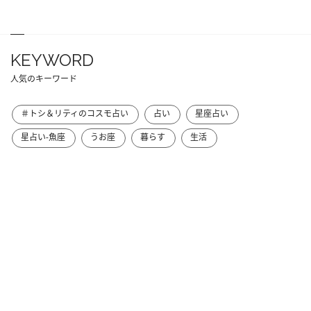
KEYWORD
人気のキーワード
＃トシ＆リティのコスモ占い
占い
星座占い
星占い-魚座
うお座
暮らす
生活