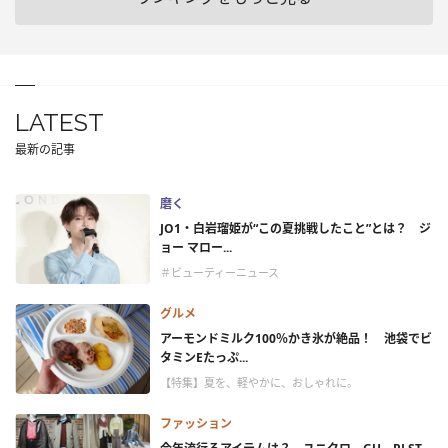
LATEST
最新の記事
磨く
JO1・白岩瑠姫が“この夏挑戦したこと”とは？ ジ
ョー マロー...
＃ビューティーニュース
グルメ
アーモンドミルク100％かき氷が絶品！ 池袋でビ
タミンEたっぷ...
【特集】夏を、軽やかに、おしゃれに。
ファッション