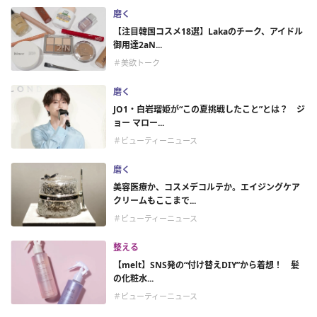
磨く
【注目韓国コスメ18選】Lakaのチーク、アイドル
御用達2aN...
＃美欲トーク
磨く
JO1・白岩瑠姫が“この夏挑戦したこと”とは？ ジ
ョー マロー...
＃ビューティーニュース
磨く
美容医療か、コスメデコルテか。エイジングケア
クリームもここまで...
＃ビューティーニュース
整える
【melt】SNS発の“付け替えDIY”から着想！ 髪
の化粧水...
＃ビューティーニュース