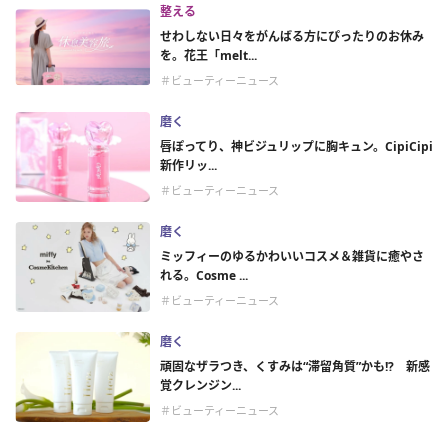
整える
せわしない日々をがんばる方にぴったりのお休み
を。花王「melt...
＃ビューティーニュース
磨く
唇ぽってり、神ビジュリップに胸キュン。CipiCipi
新作リッ...
＃ビューティーニュース
磨く
ミッフィーのゆるかわいいコスメ＆雑貨に癒やさ
れる。Cosme ...
＃ビューティーニュース
磨く
頑固なザラつき、くすみは“滞留角質”かも!? 新感
覚クレンジン...
＃ビューティーニュース