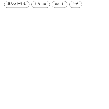
星占い-牡牛座
おうし座
暮らす
生活