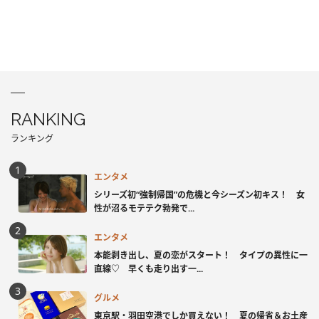
RANKING
ランキング
エンタメ
シリーズ初“強制帰国”の危機と今シーズン初キス！ 女
性が沼るモテテク勃発で...
エンタメ
本能剥き出し、夏の恋がスタート！ タイプの異性に一
直線♡ 早くも走り出す一...
グルメ
東京駅・羽田空港でしか買えない！ 夏の帰省＆お土産