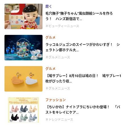
磨く
毛穴撫子“撫子ちゃん”風似顔絵シールを作ろ
う！ ハンズ新宿店で...
＃ビューティーニュース
グルメ
ラッコ＆ジュゴンのスイーツがかわいすぎ！ シ
ェラトン都ホテル大...
＃グルメニュース
グルメ
【鳩サブレー】8月10日は鳩の日！ 鳩サブレー1
枚がぴったり収...
＃グルメニュース
ファッション
【ちいかわ】ナイトブラにちいかわ登場！ 「バ
ストをキレイにケア...
＃トレンドニュース