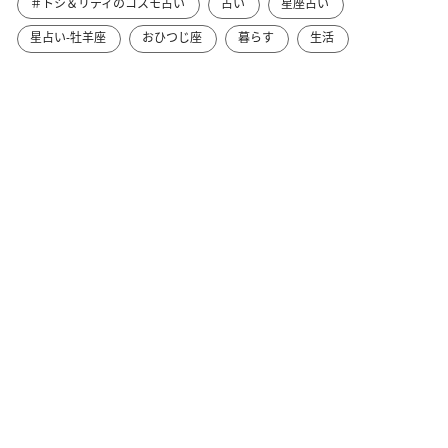
＃トシ＆リティのコスモ占い
占い
星座占い
星占い-牡羊座
おひつじ座
暮らす
生活