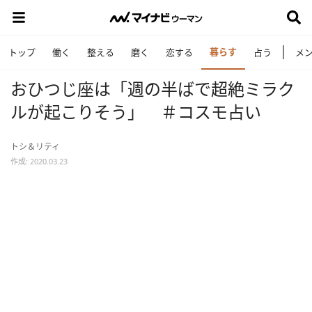
暮らす
トップ
働く
整える
磨く
恋する
占う
メ
おひつじ座は「週の半ばで超絶ミラク
ルが起こりそう」 ＃コスモ占い
トシ＆リティ
作成: 2020.03.23