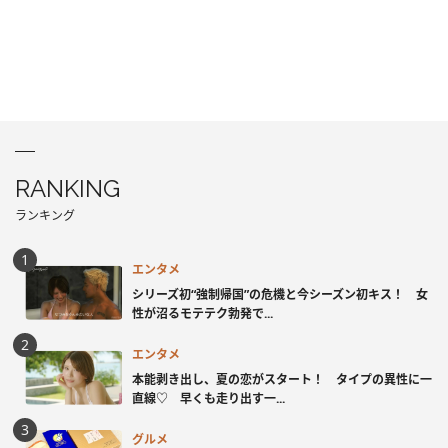
RANKING
ランキング
エンタメ
シリーズ初“強制帰国”の危機と今シーズン初キス！ 女
性が沼るモテテク勃発で...
エンタメ
本能剥き出し、夏の恋がスタート！ タイプの異性に一
直線♡ 早くも走り出す一...
グルメ