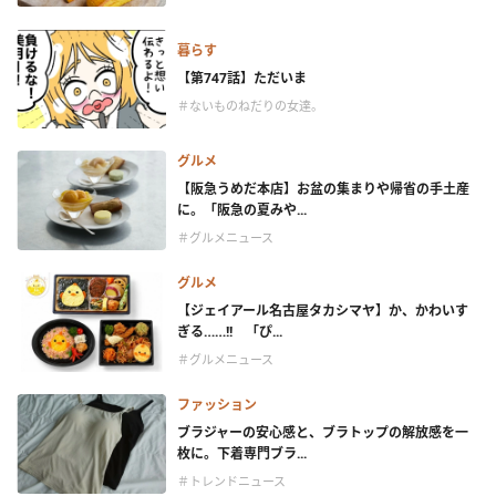
暮らす
【第747話】ただいま
＃ないものねだりの女達。
グルメ
【阪急うめだ本店】お盆の集まりや帰省の手土産
に。「阪急の夏みや...
＃グルメニュース
グルメ
【ジェイアール名古屋タカシマヤ】か、かわいす
ぎる……!! 「ぴ...
＃グルメニュース
ファッション
ブラジャーの安心感と、ブラトップの解放感を一
枚に。下着専門ブラ...
＃トレンドニュース