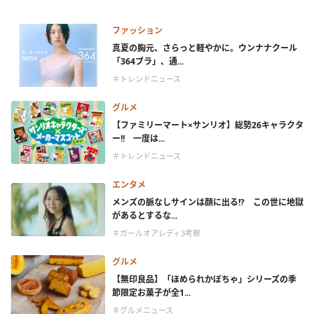
ファッション
真夏の胸元、さらっと軽やかに。ウンナナクール
「364ブラ」、通...
＃トレンドニュース
グルメ
【ファミリーマート×サンリオ】総勢26キャラクタ
ー!! 一度は...
＃トレンドニュース
エンタメ
メンズの脈なしサインは顔に出る!? この世に地獄
があるとするな...
＃ガールオアレディ3考察
グルメ
【無印良品】「ほめられかぼちゃ」シリーズの季
節限定お菓子が全1...
＃グルメニュース