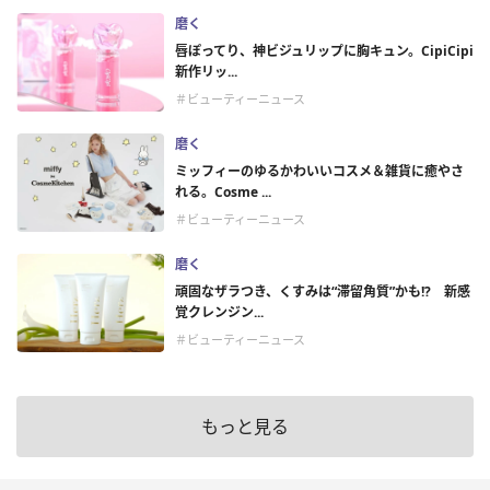
磨く
唇ぽってり、神ビジュリップに胸キュン。CipiCipi
新作リッ...
＃ビューティーニュース
磨く
ミッフィーのゆるかわいいコスメ＆雑貨に癒やさ
れる。Cosme ...
＃ビューティーニュース
磨く
頑固なザラつき、くすみは“滞留角質”かも!? 新感
覚クレンジン...
＃ビューティーニュース
もっと見る