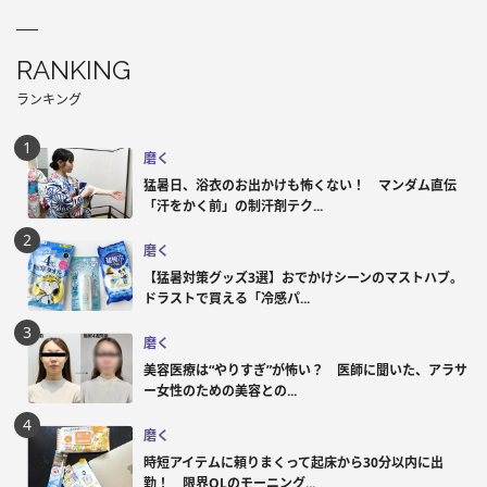
RANKING
ランキング
磨く
猛暑日、浴衣のお出かけも怖くない！ マンダム直伝
「汗をかく前」の制汗剤テク...
磨く
【猛暑対策グッズ3選】おでかけシーンのマストハブ。
ドラストで買える「冷感パ...
磨く
美容医療は“やりすぎ”が怖い？ 医師に聞いた、アラサ
ー女性のための美容との...
磨く
時短アイテムに頼りまくって起床から30分以内に出
勤！ 限界OLのモーニング...