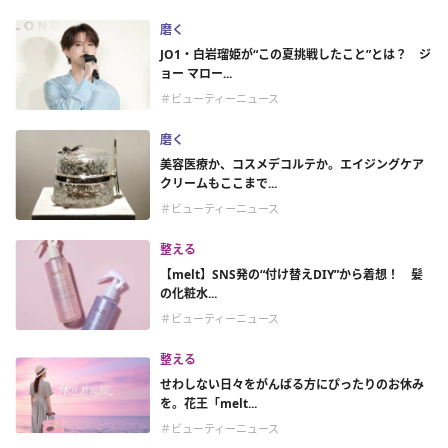
磨く
JO1・白岩瑠姫が“この夏挑戦したこと”とは？ ジ
ョー マロー...
＃ビューティーニュース
磨く
美容医療か、コスメデコルテか。エイジングケア
クリームもここまで...
＃ビューティーニュース
整える
【melt】SNS発の“付け替えDIY”から着想！ 髪
の化粧水...
＃ビューティーニュース
整える
せわしない日々をがんばる方にぴったりのお休み
を。花王「melt...
＃ビューティーニュース