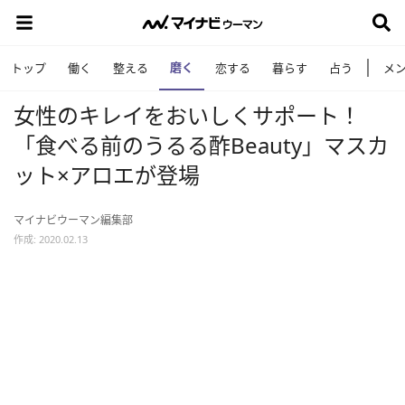
磨く
トップ
働く
整える
恋する
暮らす
占う
メ
女性のキレイをおいしくサポート！
「食べる前のうるる酢Beauty」マスカ
ット×アロエが登場
マイナビウーマン編集部
作成: 2020.02.13