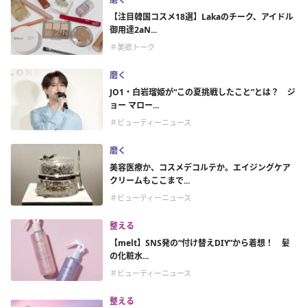
【注目韓国コスメ18選】Lakaのチーク、アイドル
御用達2aN...
＃美欲トーク
磨く
JO1・白岩瑠姫が“この夏挑戦したこと”とは？ ジ
ョー マロー...
＃ビューティーニュース
磨く
美容医療か、コスメデコルテか。エイジングケア
クリームもここまで...
＃ビューティーニュース
整える
【melt】SNS発の“付け替えDIY”から着想！ 髪
の化粧水...
＃ビューティーニュース
整える