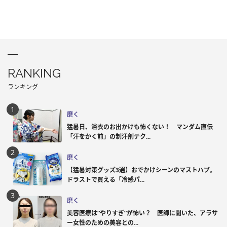
RANKING
ランキング
磨く
猛暑日、浴衣のお出かけも怖くない！ マンダム直伝
「汗をかく前」の制汗剤テク...
磨く
【猛暑対策グッズ3選】おでかけシーンのマストハブ。
ドラストで買える「冷感パ...
磨く
美容医療は“やりすぎ”が怖い？ 医師に聞いた、アラサ
ー女性のための美容との...