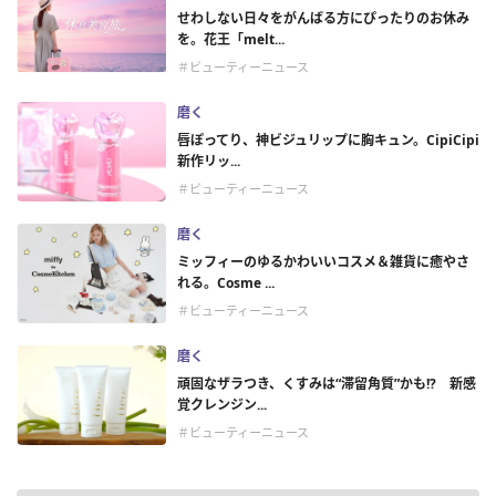
せわしない日々をがんばる方にぴったりのお休み
を。花王「melt...
＃ビューティーニュース
磨く
唇ぽってり、神ビジュリップに胸キュン。CipiCipi
新作リッ...
＃ビューティーニュース
磨く
ミッフィーのゆるかわいいコスメ＆雑貨に癒やさ
れる。Cosme ...
＃ビューティーニュース
磨く
頑固なザラつき、くすみは“滞留角質”かも!? 新感
覚クレンジン...
＃ビューティーニュース