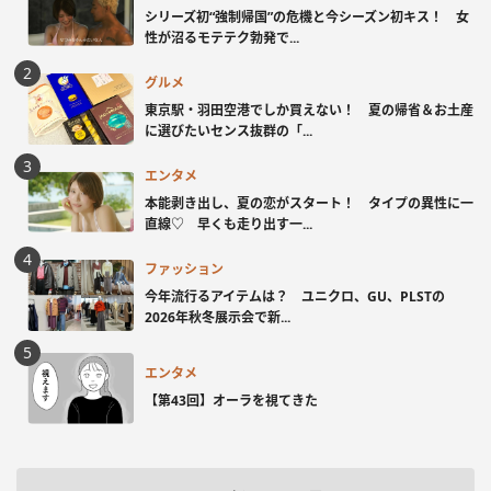
シリーズ初“強制帰国”の危機と今シーズン初キス！ 女
性が沼るモテテク勃発で...
グルメ
東京駅・羽田空港でしか買えない！ 夏の帰省＆お土産
に選びたいセンス抜群の「...
エンタメ
本能剥き出し、夏の恋がスタート！ タイプの異性に一
直線♡ 早くも走り出す一...
ファッション
今年流行るアイテムは？ ユニクロ、GU、PLSTの
2026年秋冬展示会で新...
エンタメ
【第43回】オーラを視てきた