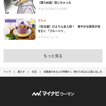
【第748話】信じちゃった
＃ないものねだりの女達。
グルメ
【名古屋】ぴよりん史上初！ 爽やかな紫色が目
を引く「ブルーベリ...
＃グルメニュース
もっと見る
トップ
暮らす
生活
収集癖がある人の特徴6つ。物をため込む心理と治し方