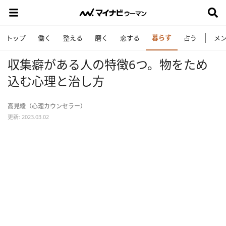
暮らす
トップ
働く
整える
磨く
恋する
占う
メ
収集癖がある人の特徴6つ。物をため
込む心理と治し方
高見綾（心理カウンセラー）
更新: 2023.03.02