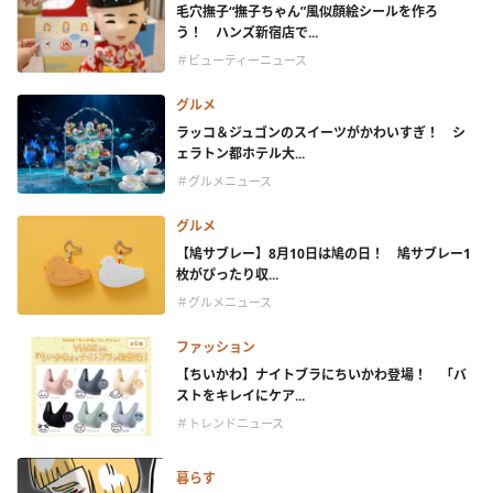
毛穴撫子“撫子ちゃん”風似顔絵シールを作ろ
う！ ハンズ新宿店で...
＃ビューティーニュース
グルメ
ラッコ＆ジュゴンのスイーツがかわいすぎ！ シ
ェラトン都ホテル大...
＃グルメニュース
グルメ
【鳩サブレー】8月10日は鳩の日！ 鳩サブレー1
枚がぴったり収...
＃グルメニュース
ファッション
【ちいかわ】ナイトブラにちいかわ登場！ 「バ
ストをキレイにケア...
＃トレンドニュース
暮らす