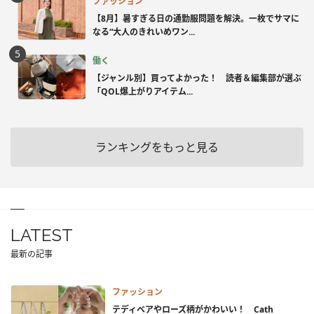
ファッション
【8月】暑すぎる日の通勤服問題を解決。一枚でサマに
なる“大人のきれいめワン...
働く
【ジャンル別】買ってよかった！ 読者＆編集部が選ぶ
「QOL爆上がりアイテム...
ランキングをもっと見る
LATEST
最新の記事
ファッション
テディベアやローズ柄がかわいい！ Cath