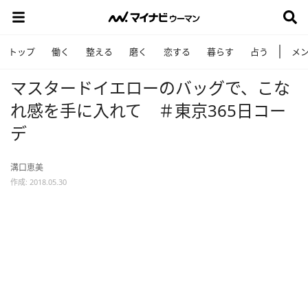
トップ
働く
整える
磨く
恋する
暮らす
占う
メ
マスタードイエローのバッグで、こな
れ感を手に入れて ＃東京365日コー
デ
溝口恵美
作成: 2018.05.30