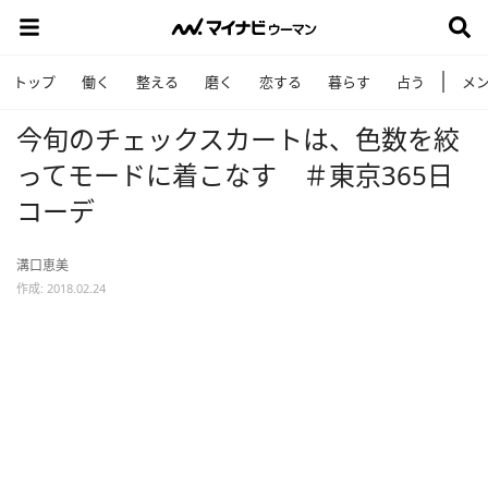
トップ
働く
整える
磨く
恋する
暮らす
占う
メ
今旬のチェックスカートは、色数を絞
ってモードに着こなす ＃東京365日
コーデ
溝口恵美
作成: 2018.02.24