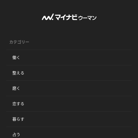
カテゴリー
働く
整える
磨く
恋する
暮らす
占う