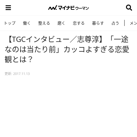
トップ
働く
整える
磨く
恋する
暮らす
占う
メ
【TGCインタビュー／志尊淳】「一途
なのは当たり前」カッコよすぎる恋愛
観とは？
更新: 2017.11.13