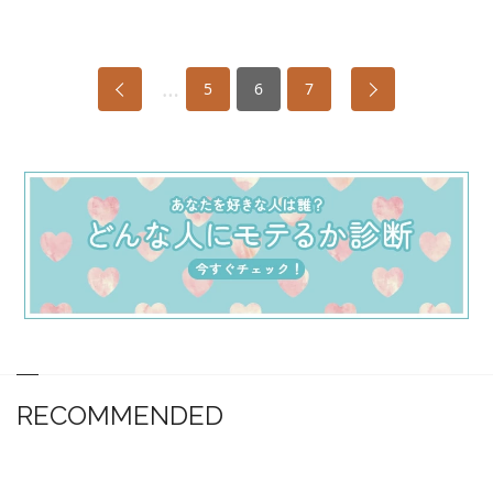
…
5
6
7
RECOMMENDED