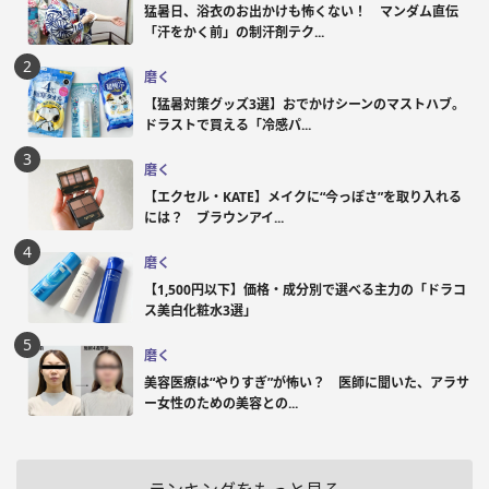
猛暑日、浴衣のお出かけも怖くない！ マンダム直伝
「汗をかく前」の制汗剤テク...
磨く
【猛暑対策グッズ3選】おでかけシーンのマストハブ。
ドラストで買える「冷感パ...
磨く
【エクセル・KATE】メイクに“今っぽさ”を取り入れる
には？ ブラウンアイ...
磨く
【1,500円以下】価格・成分別で選べる主力の「ドラコ
ス美白化粧水3選」
磨く
美容医療は“やりすぎ”が怖い？ 医師に聞いた、アラサ
ー女性のための美容との...