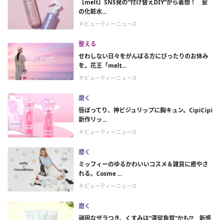
【melt】SNS発の“付け替えDIY”から着想！ 髪
の化粧水...
＃ビューティーニュース
整える
せわしない日々をがんばる方にぴったりのお休み
を。花王「melt...
＃ビューティーニュース
磨く
唇ぽってり、神ビジュリップに胸キュン。CipiCipi
新作リッ...
＃ビューティーニュース
磨く
ミッフィーのゆるかわいいコスメ＆雑貨に癒やさ
れる。Cosme ...
＃ビューティーニュース
磨く
頑固なザラつき、くすみは“滞留角質”かも!? 新感