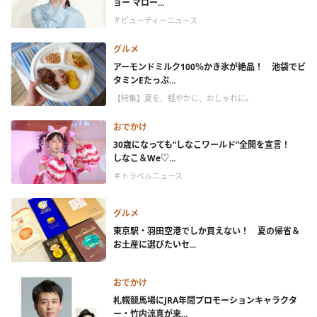
ョー マロー...
＃ビューティーニュース
グルメ
アーモンドミルク100％かき氷が絶品！ 池袋でビ
タミンEたっぷ...
【特集】夏を、軽やかに、おしゃれに。
おでかけ
30歳になっても“しなこワールド”全開を宣言！
しなこ＆We♡...
＃トラベルニュース
グルメ
東京駅・羽田空港でしか買えない！ 夏の帰省＆
お土産に選びたいセ...
おでかけ
札幌競馬場にJRA年間プロモーションキャラクタ
ー・竹内涼真が来...