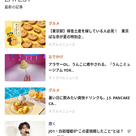
最新の記事
グルメ
【東京駅】帰省土産を探している人必見！ 東京
ばな奈が夏の特別企...
＃グルメニュース
おでかけ
アラサーOL、うんこに癒やされる。『うんこミュ
ージアム YOK...
＃トラベルニュース
グルメ
暑い日に飲みたい爽快ドリンクも。J.S. PANCAKE
CA...
＃グルメニュース
磨く
JO1・白岩瑠姫が“この夏挑戦したこと”とは？ ジ