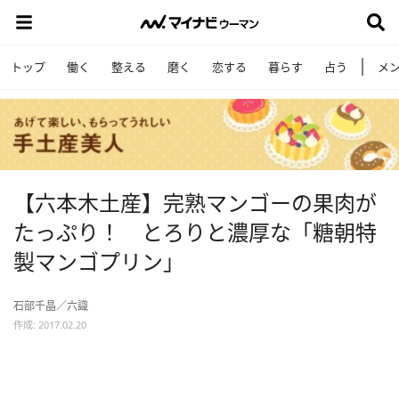
トップ
働く
整える
磨く
恋する
暮らす
占う
メ
【六本木土産】完熟マンゴーの果肉が
たっぷり！ とろりと濃厚な「糖朝特
製マンゴプリン」
石部千晶／六識
作成: 2017.02.20