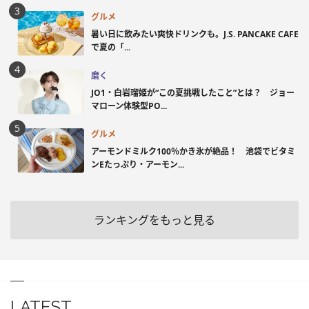
グルメ
暑い日に飲みたい爽快ドリンクも。J.S. PANCAKE CAFE
で夏の「...
磨く
JO1・白岩瑠姫が“この夏挑戦したこと”とは？ ジョー
マローン体験型PO...
グルメ
アーモンドミルク100％かき氷が絶品！ 池袋でビタミ
ンEたっぷり・アーモン...
ランキングをもっと見る
LATEST