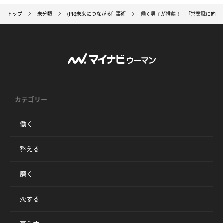
トップ
未分類
(PR)未来につながる仕事術
働く男子が推薦！ 「営業職に向い
カテゴリー
働く
整える
磨く
恋する