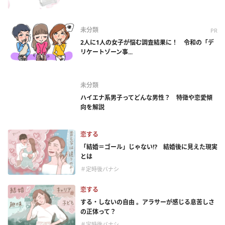
未分類
PR
2人に1人の女子が悩む調査結果に！ 令和の「デ
リケートゾーン事...
未分類
ハイエナ系男子ってどんな男性？ 特徴や恋愛傾
向を解説
恋する
「結婚＝ゴール」じゃない⁉ 結婚後に見えた現実
とは
＃定時後バナシ
恋する
する・しないの自由 。アラサーが感じる息苦しさ
の正体って？
＃定時後バナシ