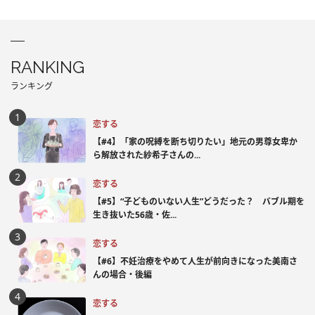
RANKING
ランキング
恋する
【#4】「家の呪縛を断ち切りたい」地元の男尊女卑か
ら解放された紗希子さんの...
恋する
【#5】“子どものいない人生”どうだった？ バブル期を
生き抜いた56歳・佐...
恋する
【#6】不妊治療をやめて人生が前向きになった美南さ
んの場合・後編
恋する