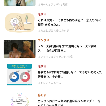
＃ガールオアレディ3考察
恋する
これは浮気？ それとも癖の問題？ 恋人の“ある
秘密”を知った2...
＃わたしだけの愛のカタチ
エンタメ
シリーズ初“強制帰国”の危機と今シーズン初キ
ス！ 女性が沼るモ...
＃シャッフルアイランド7考察
恋する
男女ともに約7割が結婚しない・できないと考えた
経験あり。その理...
＃トレンドニュース
暮らす
カップル旅行で人気の都道府県ランキング！ 行
ってよかった国内旅...