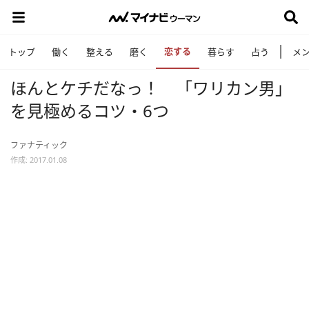
恋する
トップ
働く
整える
磨く
暮らす
占う
メ
ほんとケチだなっ！ 「ワリカン男」
を見極めるコツ・6つ
ファナティック
作成: 2017.01.08