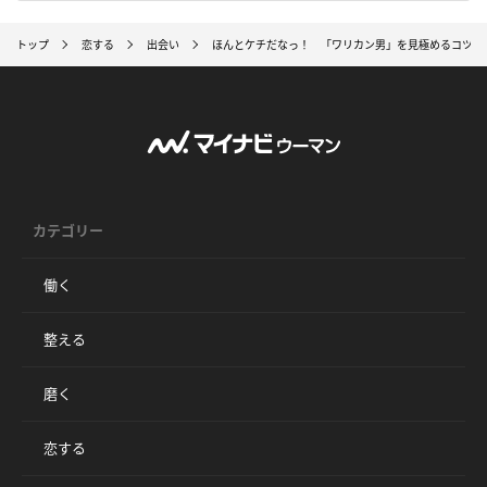
トップ
恋する
出会い
ほんとケチだなっ！ 「ワリカン男」を見極めるコツ・
カテゴリー
働く
整える
磨く
恋する