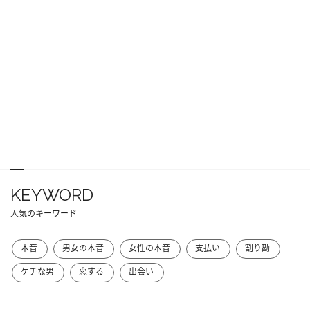
KEYWORD
人気のキーワード
本音
男女の本音
女性の本音
支払い
割り勘
ケチな男
恋する
出会い