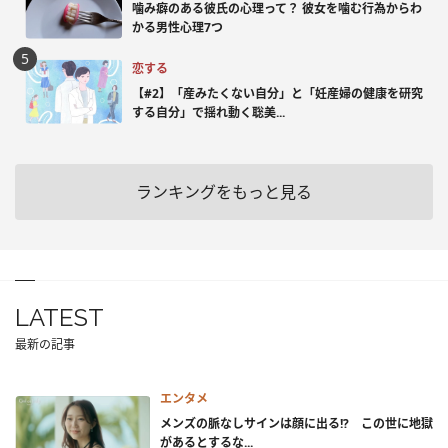
噛み癖のある彼氏の心理って？ 彼女を噛む行為からわ
かる男性心理7つ
恋する
【#2】「産みたくない自分」と「妊産婦の健康を研究
する自分」で揺れ動く聡美...
ランキングをもっと見る
LATEST
最新の記事
エンタメ
メンズの脈なしサインは顔に出る!? この世に地獄
があるとするな...