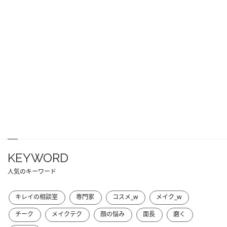
KEYWORD
人気のキーワード
キレイの相談室
専門家
コスメ_w
メイク_w
チーク
メイクテク
顔の悩み
面長
磨く