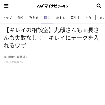
磨く
トップ
働く
整える
恋する
暮らす
占う
メ
【キレイの相談室】丸顔さんも面長さ
んも失敗なし！ キレイにチークを入
れるワザ
野口由佳
齋藤純子
更新: 2018.04.16