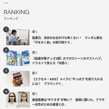
RANKING
ランキング
磨く
猛暑日、浴衣のお出かけも怖くない！ マンダム直伝
「汗をかく前」の制汗剤テク...
磨く
【猛暑対策グッズ3選】おでかけシーンのマストハブ。
ドラストで買える「冷感パ...
磨く
【エクセル・KATE】メイクに“今っぽさ”を取り入れる
には？ ブラウンアイ...
磨く
美容医療は“やりすぎ”が怖い？ 医師に聞いた、アラサ
ー女性のための美容との...