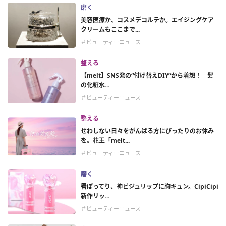
磨く
美容医療か、コスメデコルテか。エイジングケア
クリームもここまで...
＃ビューティーニュース
整える
【melt】SNS発の“付け替えDIY”から着想！ 髪
の化粧水...
＃ビューティーニュース
整える
せわしない日々をがんばる方にぴったりのお休み
を。花王「melt...
＃ビューティーニュース
磨く
唇ぽってり、神ビジュリップに胸キュン。CipiCipi
新作リッ...
＃ビューティーニュース