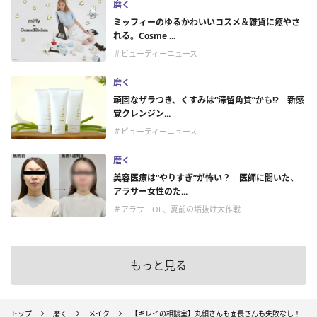
磨く
ミッフィーのゆるかわいいコスメ＆雑貨に癒やさ
れる。Cosme ...
＃ビューティーニュース
磨く
頑固なザラつき、くすみは“滞留角質”かも!? 新感
覚クレンジン...
＃ビューティーニュース
磨く
美容医療は“やりすぎ”が怖い？ 医師に聞いた、
アラサー女性のた...
＃アラサーOL、夏前の垢抜け大作戦
もっと見る
トップ
磨く
メイク
【キレイの相談室】丸顔さんも面長さんも失敗なし！ キ