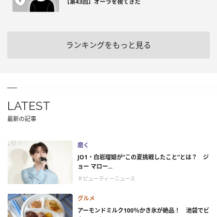
【第43回】オーラを視てきた
ランキングをもっと見る
LATEST
最新の記事
磨く
JO1・白岩瑠姫が“この夏挑戦したこと”とは？ ジ
ョー マロー...
＃ビューティーニュース
グルメ
アーモンドミルク100％かき氷が絶品！ 池袋でビ