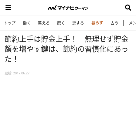
暮らす
トップ
働く
整える
磨く
恋する
占う
メ
節約上手は貯金上手！ 無理せず貯金
額を増やす鍵は、節約の習慣化にあっ
た！
更新: 2017.06.27