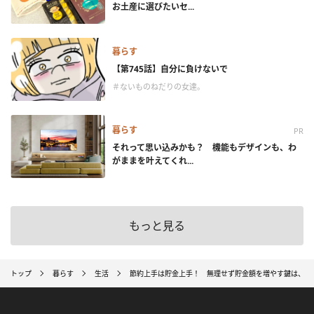
お土産に選びたいセ...
暮らす
【第745話】自分に負けないで
＃ないものねだりの女達。
暮らす
PR
それって思い込みかも？ 機能もデザインも、わ
がままを叶えてくれ...
もっと見る
トップ
暮らす
生活
節約上手は貯金上手！ 無理せず貯金額を増やす鍵は、節