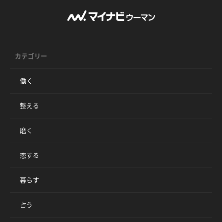
カテゴリー
働く
整える
磨く
恋する
暮らす
占う