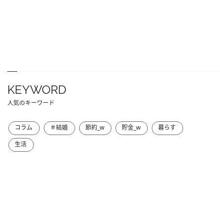
KEYWORD
人気のキーワード
コラム
＃結婚
節約_w
貯金_w
暮らす
生活