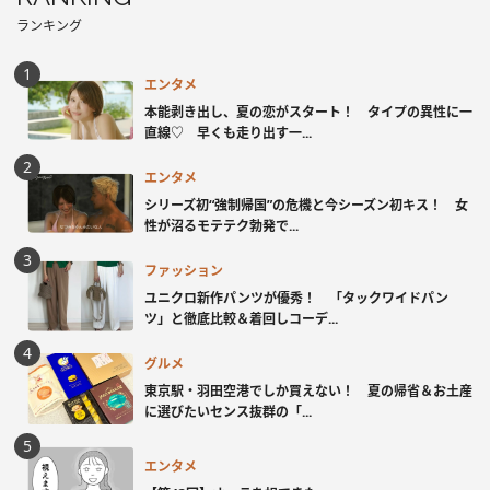
ランキング
エンタメ
本能剥き出し、夏の恋がスタート！ タイプの異性に一
直線♡ 早くも走り出す一...
エンタメ
シリーズ初“強制帰国”の危機と今シーズン初キス！ 女
性が沼るモテテク勃発で...
ファッション
ユニクロ新作パンツが優秀！ 「タックワイドパン
ツ」と徹底比較＆着回しコーデ...
グルメ
東京駅・羽田空港でしか買えない！ 夏の帰省＆お土産
に選びたいセンス抜群の「...
エンタメ