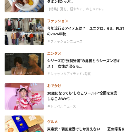
タミンEたっぷ...
【特集】夏を、軽やかに、おしゃれに。
ファッション
今年流行るアイテムは？ ユニクロ、GU、PLST
の2026年秋...
＃ファッションニュース
エンタメ
シリーズ初“強制帰国”の危機と今シーズン初キ
ス！ 女性が沼るモ...
＃シャッフルアイランド7考察
おでかけ
30歳になっても“しなこワールド”全開を宣言！
しなこ＆We♡...
＃トラベルニュース
グルメ
東京駅・羽田空港でしか買えない！ 夏の帰省＆