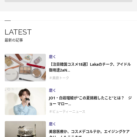
LATEST
最新の記事
磨く
【注目韓国コスメ18選】Lakaのチーク、アイドル
御用達2aN...
＃美欲トーク
磨く
JO1・白岩瑠姫が“この夏挑戦したこと”とは？ ジ
ョー マロー...
＃ビューティーニュース
磨く
美容医療か、コスメデコルテか。エイジングケア