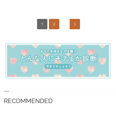
…
1
2
RECOMMENDED