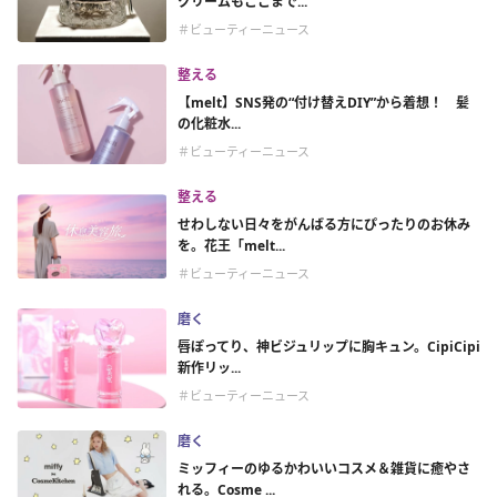
クリームもここまで...
＃ビューティーニュース
整える
【melt】SNS発の“付け替えDIY”から着想！ 髪
の化粧水...
＃ビューティーニュース
整える
せわしない日々をがんばる方にぴったりのお休み
を。花王「melt...
＃ビューティーニュース
磨く
唇ぽってり、神ビジュリップに胸キュン。CipiCipi
新作リッ...
＃ビューティーニュース
磨く
ミッフィーのゆるかわいいコスメ＆雑貨に癒やさ
れる。Cosme ...