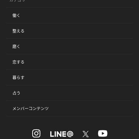
働く
整える
磨く
恋する
暮らす
占う
メンバーコンテンツ