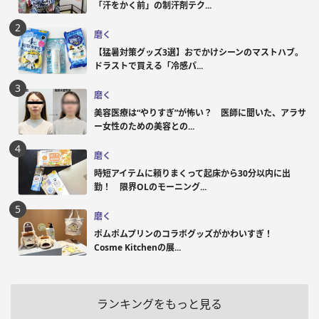
「汗をかく前」の制汗剤テク...
磨く
【猛暑対策グッズ3選】おでかけシーンのマストハブ。
ドラストで買える「冷感パ...
磨く
美容医療は“やりすぎ”が怖い？ 医師に聞いた、アラサ
ー女性のための美容との...
磨く
時短アイテムに頼りまくって起床から30分以内に出
勤！ 限界OLのモーニング...
磨く
ポムポムプリンのコラボグッズがかわいすぎ！
Cosme Kitchenの展...
ランキングをもっと見る