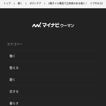
トップ
磨く
ボディケア
2層オイル構造で立体感のある唇に！ イプサから新
カテゴリー
働く
整える
磨く
恋する
暮らす