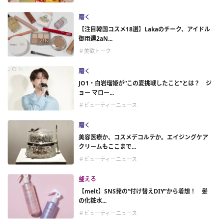
磨く
【注目韓国コスメ18選】Lakaのチーク、アイドル
御用達2aN...
＃美欲トーク
磨く
JO1・白岩瑠姫が“この夏挑戦したこと”とは？ ジ
ョー マロー...
＃ビューティーニュース
磨く
美容医療か、コスメデコルテか。エイジングケア
クリームもここまで...
＃ビューティーニュース
整える
【melt】SNS発の“付け替えDIY”から着想！ 髪
の化粧水...
＃ビューティーニュース