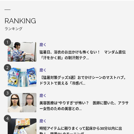
RANKING
ランキング
磨く
猛暑日、浴衣のお出かけも怖くない！ マンダム直伝
「汗をかく前」の制汗剤テク...
磨く
【猛暑対策グッズ3選】おでかけシーンのマストハブ。
ドラストで買える「冷感パ...
磨く
美容医療は“やりすぎ”が怖い？ 医師に聞いた、アラサ
ー女性のための美容との...
磨く
時短アイテムに頼りまくって起床から30分以内に出