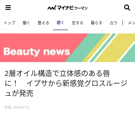
磨く
トップ
働く
整える
恋する
暮らす
占う
メ
2層オイル構造で立体感のある唇
に！ イプサから新感覚グロスルージ
ュが発売
作成: 2016.07.15