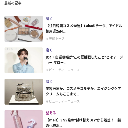
最新の記事
磨く
【注目韓国コスメ18選】Lakaのチーク、アイドル
御用達2aN...
＃美欲トーク
磨く
JO1・白岩瑠姫が“この夏挑戦したこと”とは？ ジ
ョー マロー...
＃ビューティーニュース
磨く
美容医療か、コスメデコルテか。エイジングケア
クリームもここまで...
＃ビューティーニュース
整える
【melt】SNS発の“付け替えDIY”から着想！ 髪
の化粧水...