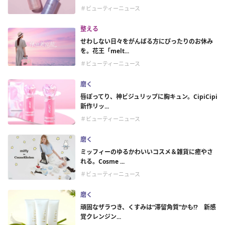
＃ビューティーニュース
整える
せわしない日々をがんばる方にぴったりのお休み
を。花王「melt...
＃ビューティーニュース
磨く
唇ぽってり、神ビジュリップに胸キュン。CipiCipi
新作リッ...
＃ビューティーニュース
磨く
ミッフィーのゆるかわいいコスメ＆雑貨に癒やさ
れる。Cosme ...
＃ビューティーニュース
磨く
頑固なザラつき、くすみは“滞留角質”かも!? 新感
覚クレンジン...