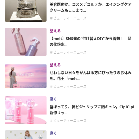
美容医療か、コスメデコルテか。エイジングケア
クリームもここまで...
＃ビューティーニュース
整える
【melt】SNS発の“付け替えDIY”から着想！ 髪
の化粧水...
＃ビューティーニュース
整える
せわしない日々をがんばる方にぴったりのお休み
を。花王「melt...
＃ビューティーニュース
磨く
唇ぽってり、神ビジュリップに胸キュン。CipiCipi
新作リッ...
＃ビューティーニュース
磨く