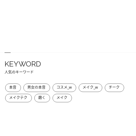
KEYWORD
人気のキーワード
本音
男女の本音
コスメ_w
メイク_w
チーク
メイクテク
磨く
メイク