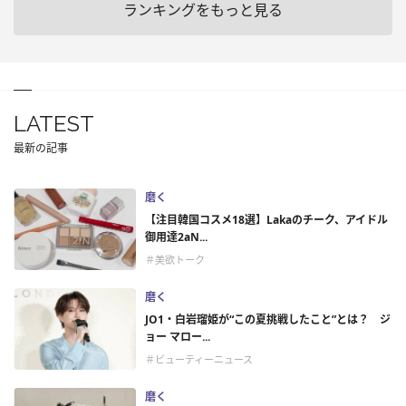
ランキングをもっと見る
LATEST
最新の記事
磨く
【注目韓国コスメ18選】Lakaのチーク、アイドル
御用達2aN...
＃美欲トーク
磨く
JO1・白岩瑠姫が“この夏挑戦したこと”とは？ ジ
ョー マロー...
＃ビューティーニュース
磨く