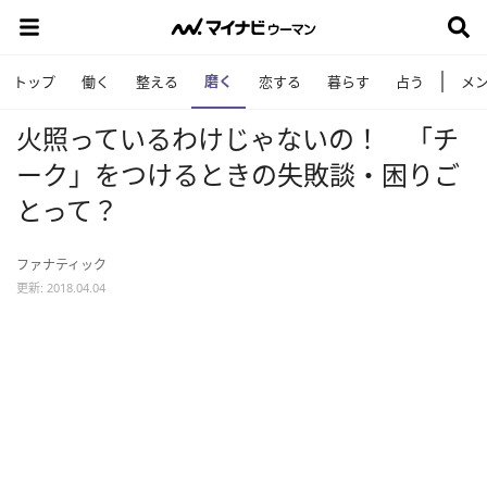
磨く
トップ
働く
整える
恋する
暮らす
占う
メ
火照っているわけじゃないの！ 「チ
ーク」をつけるときの失敗談・困りご
とって？
ファナティック
更新: 2018.04.04