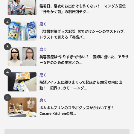
猛暑日、浴衣のお出かけも怖くない！ マンダム直伝
「汗をかく前」の制汗剤テク...
磨く
【猛暑対策グッズ3選】おでかけシーンのマストハブ。
ドラストで買える「冷感パ...
磨く
美容医療は“やりすぎ”が怖い？ 医師に聞いた、アラサ
ー女性のための美容との...
磨く
時短アイテムに頼りまくって起床から30分以内に出
勤！ 限界OLのモーニング...
磨く
ポムポムプリンのコラボグッズがかわいすぎ！
Cosme Kitchenの展...