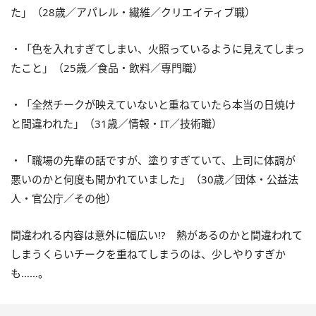
た」（28歳／アパレル・繊維／クリエイティブ職）
・「色を入れすぎてしまい、火照っているように見えてしまっ
たこと」（25歳／食品・飲料／専門職）
・「全然チークが映えていないと重ねていたら本当の日焼け
と間違われた」（31歳／情報・IT／技術職）
・「職場の先輩の話ですが、塗りすぎていて、上司に体調が
悪いのかと何度も聞かれていました」（30歳／団体・公益法
人・官公庁／その他）
間違われる内容は意外に幅広い!? 熱があるのかと間違われて
しまうくらいチークを重ねてしまうのは、少しやりすぎか
も……。