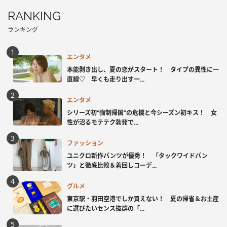
RANKING
ランキング
エンタメ
本能剥き出し、夏の恋がスタート！ タイプの異性に一
直線♡ 早くも走り出す一...
エンタメ
シリーズ初“強制帰国”の危機と今シーズン初キス！ 女
性が沼るモテテク勃発で...
ファッション
ユニクロ新作パンツが優秀！ 「タックワイドパン
ツ」と徹底比較＆着回しコーデ...
グルメ
東京駅・羽田空港でしか買えない！ 夏の帰省＆お土産
に選びたいセンス抜群の「...