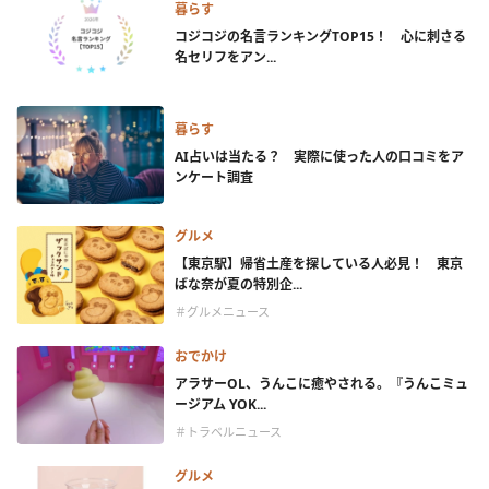
暮らす
コジコジの名言ランキングTOP15！ 心に刺さる
名セリフをアン...
暮らす
AI占いは当たる？ 実際に使った人の口コミをア
ンケート調査
グルメ
【東京駅】帰省土産を探している人必見！ 東京
ばな奈が夏の特別企...
＃グルメニュース
おでかけ
アラサーOL、うんこに癒やされる。『うんこミュ
ージアム YOK...
＃トラベルニュース
グルメ