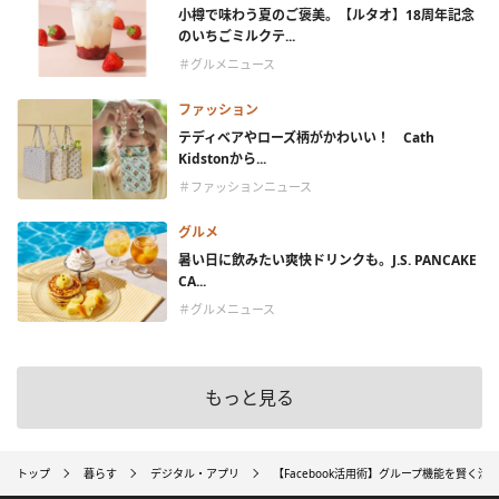
小樽で味わう夏のご褒美。【ルタオ】18周年記念
のいちごミルクテ...
＃グルメニュース
ファッション
テディベアやローズ柄がかわいい！ Cath
Kidstonから...
＃ファッションニュース
グルメ
暑い日に飲みたい爽快ドリンクも。J.S. PANCAKE
CA...
＃グルメニュース
もっと見る
トップ
暮らす
デジタル・アプリ
【Facebook活用術】グループ機能を賢く