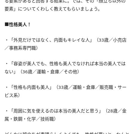
る要素があると回答する結果に。では、その「顔立ち以外の
要素」についてくわしく教えてもらいましょう。
■性格美人！
・「外見だけではなく、内面もキレイな人」（33歳／小売店
／事務系専門職）
・「容姿が美人でも、性格も美人でなければ本当の美人では
ない」（36歳／運輸・倉庫／その他）
・「性格も内面も美人」（33歳／運輸・倉庫／販売職・サー
ビス系）
・「周囲に気を使えるのは本当の美人だと思う」（28歳／金
属・鉄鋼・化学／技術職）