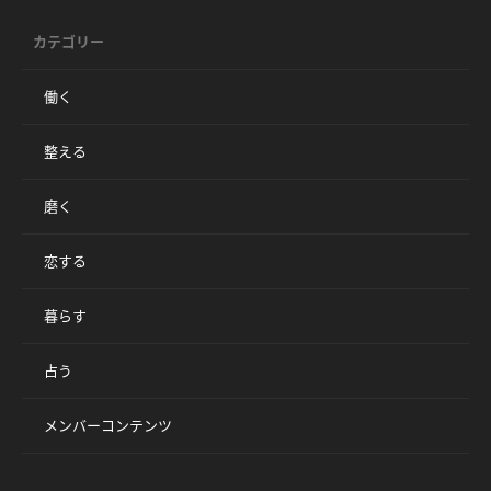
カテゴリー
働く
整える
磨く
恋する
暮らす
占う
メンバーコンテンツ