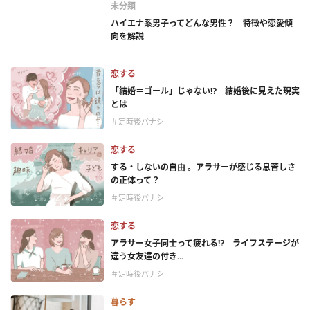
未分類
ハイエナ系男子ってどんな男性？ 特徴や恋愛傾
向を解説
恋する
「結婚＝ゴール」じゃない⁉ 結婚後に見えた現実
とは
＃定時後バナシ
恋する
する・しないの自由 。アラサーが感じる息苦しさ
の正体って？
＃定時後バナシ
恋する
アラサー女子同士って疲れる⁉ ライフステージが
違う女友達の付き...
＃定時後バナシ
暮らす