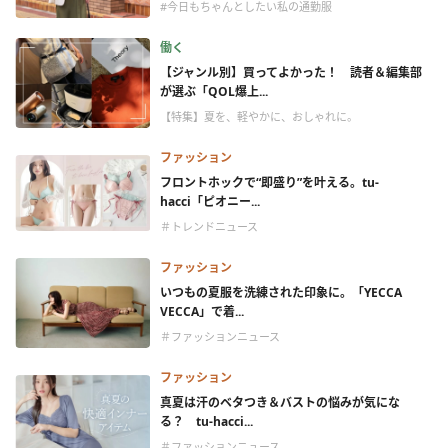
#今日もちゃんとしたい私の通勤服
働く
【ジャンル別】買ってよかった！ 読者＆編集部
が選ぶ「QOL爆上...
【特集】夏を、軽やかに、おしゃれに。
ファッション
フロントホックで“即盛り”を叶える。tu-
hacci「ピオニー...
＃トレンドニュース
ファッション
いつもの夏服を洗練された印象に。「YECCA
VECCA」で着...
＃ファッションニュース
ファッション
真夏は汗のベタつき＆バストの悩みが気にな
る？ tu-hacci...
＃ファッションニュース