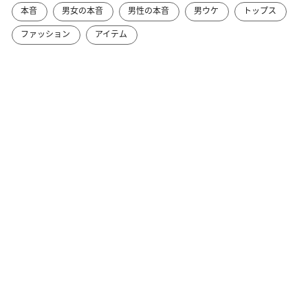
本音
男女の本音
男性の本音
男ウケ
トップス
ファッション
アイテム