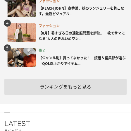
ファッション
【PEACH JOHN】森香澄、秋のランジェリーを着こな
す。最新ビジュアル...
ファッション
【8月】暑すぎる日の通勤服問題を解決。一枚でサマに
なる“大人のきれいめワン...
働く
【ジャンル別】買ってよかった！ 読者＆編集部が選ぶ
「QOL爆上がりアイテム...
ランキングをもっと見る
LATEST