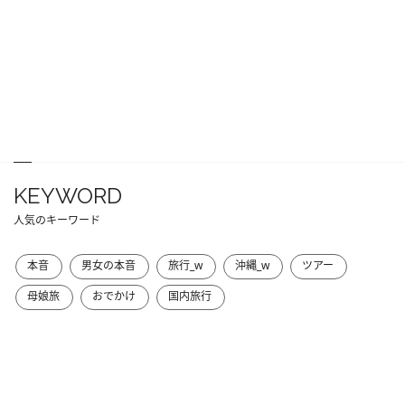
KEYWORD
人気のキーワード
本音
男女の本音
旅行_w
沖縄_w
ツアー
母娘旅
おでかけ
国内旅行