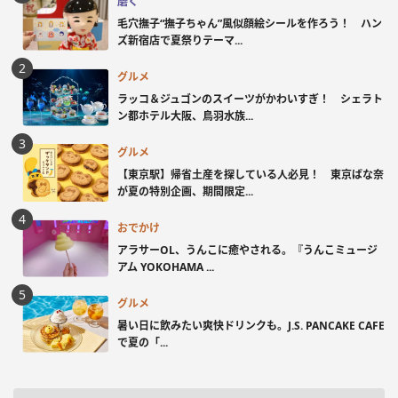
磨く
毛穴撫子“撫子ちゃん”風似顔絵シールを作ろう！ ハン
ズ新宿店で夏祭りテーマ...
グルメ
ラッコ＆ジュゴンのスイーツがかわいすぎ！ シェラト
ン都ホテル大阪、鳥羽水族...
グルメ
【東京駅】帰省土産を探している人必見！ 東京ばな奈
が夏の特別企画、期間限定...
おでかけ
アラサーOL、うんこに癒やされる。『うんこミュージ
アム YOKOHAMA ...
グルメ
暑い日に飲みたい爽快ドリンクも。J.S. PANCAKE CAFE
で夏の「...