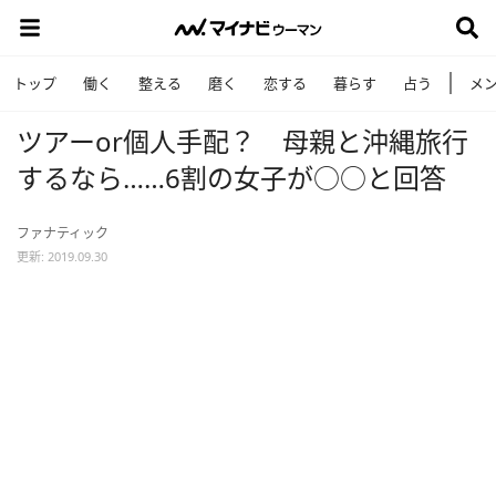
トップ
働く
整える
磨く
恋する
暮らす
占う
メ
ツアーor個人手配？ 母親と沖縄旅行
するなら……6割の女子が○○と回答
ファナティック
更新: 2019.09.30