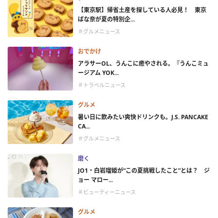
【東京駅】帰省土産を探している人必見！ 東京
ばな奈が夏の特別企...
＃グルメニュース
おでかけ
アラサーOL、うんこに癒やされる。『うんこミュ
ージアム YOK...
＃トラベルニュース
グルメ
暑い日に飲みたい爽快ドリンクも。J.S. PANCAKE
CA...
＃グルメニュース
磨く
JO1・白岩瑠姫が“この夏挑戦したこと”とは？ ジ
ョー マロー...
＃ビューティーニュース
グルメ