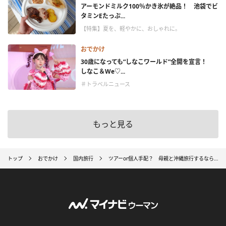
アーモンドミルク100％かき氷が絶品！ 池袋でビ
タミンEたっぷ...
【特集】夏を、軽やかに、おしゃれに。
おでかけ
30歳になっても“しなこワールド”全開を宣言！
しなこ＆We♡...
＃トラベルニュース
もっと見る
トップ
おでかけ
国内旅行
ツアーor個人手配？ 母親と沖縄旅行するなら……