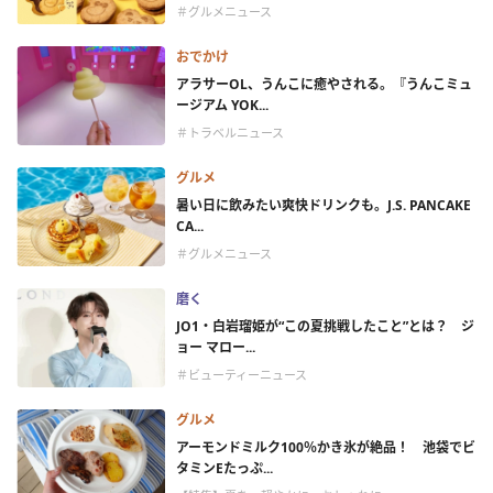
＃グルメニュース
おでかけ
アラサーOL、うんこに癒やされる。『うんこミュ
ージアム YOK...
＃トラベルニュース
グルメ
暑い日に飲みたい爽快ドリンクも。J.S. PANCAKE
CA...
＃グルメニュース
磨く
JO1・白岩瑠姫が“この夏挑戦したこと”とは？ ジ
ョー マロー...
＃ビューティーニュース
グルメ
アーモンドミルク100％かき氷が絶品！ 池袋でビ
タミンEたっぷ...