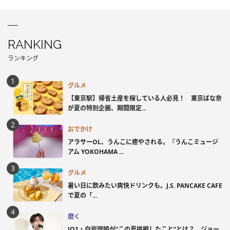
RANKING
ランキング
グルメ
【東京駅】帰省土産を探している人必見！ 東京ばな奈
が夏の特別企画、期間限定...
おでかけ
アラサーOL、うんこに癒やされる。『うんこミュージ
アム YOKOHAMA ...
グルメ
暑い日に飲みたい爽快ドリンクも。J.S. PANCAKE CAFE
で夏の「...
磨く
JO1・白岩瑠姫が“この夏挑戦したこと”とは？ ジョー