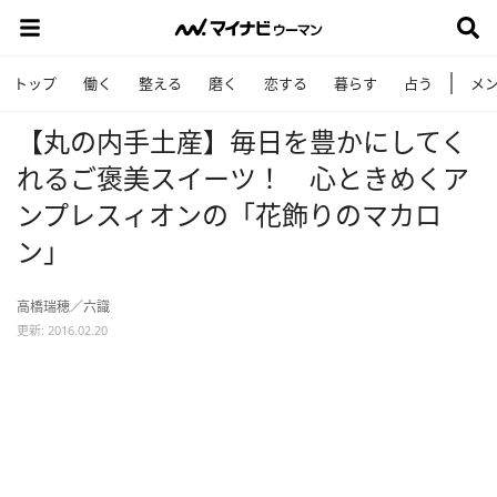
トップ
働く
整える
磨く
恋する
暮らす
占う
メ
【丸の内手土産】毎日を豊かにしてく
れるご褒美スイーツ！ 心ときめくア
ンプレスィオンの「花飾りのマカロ
ン」
高橋瑞穂／六識
更新: 2016.02.20