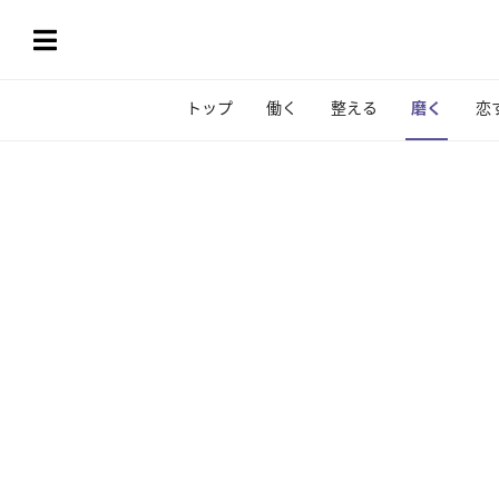
トップ
働く
整える
磨く
恋