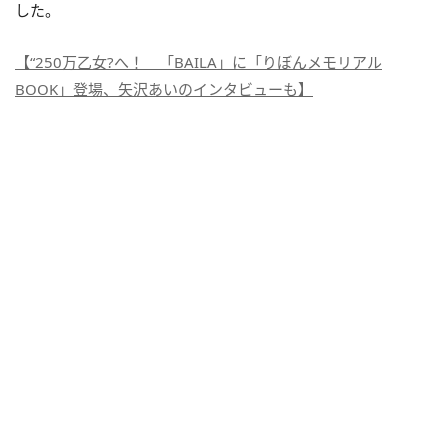
した。
【“250万乙女?へ！ 「BAILA」に「りぼんメモリアル
BOOK」登場、矢沢あいのインタビューも】