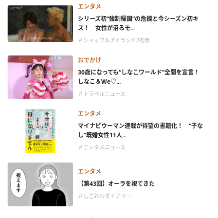
エンタメ
シリーズ初“強制帰国”の危機と今シーズン初キ
ス！ 女性が沼るモ...
＃シャッフルアイランド7考察
おでかけ
30歳になっても“しなこワールド”全開を宣言！
しなこ＆We♡...
＃トラベルニュース
エンタメ
マイナビウーマン連載が待望の書籍化！ “子な
し”既婚女性11人...
＃エンタメニュース
エンタメ
【第43回】オーラを視てきた
＃しごおわダイアリー