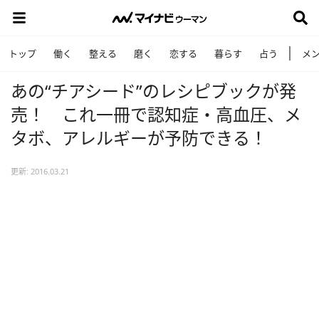
トップ
働く
整える
磨く
恋する
暮らす
占う
メ
あの“チアシード”のレシピブックが発
売！ これ一冊で認知症・高血圧、メ
タボ、アレルギーが予防できる！
更新: 2016.03.21