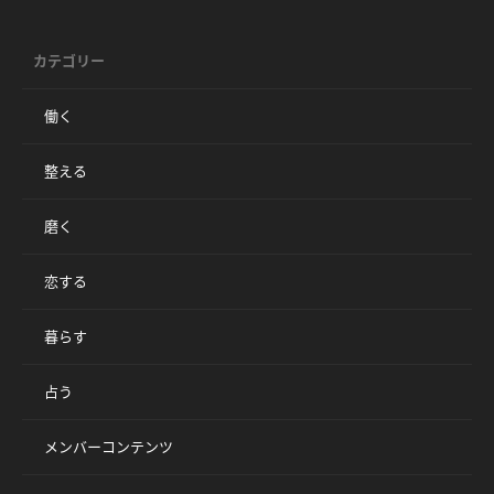
カテゴリー
働く
整える
磨く
恋する
暮らす
占う
メンバーコンテンツ