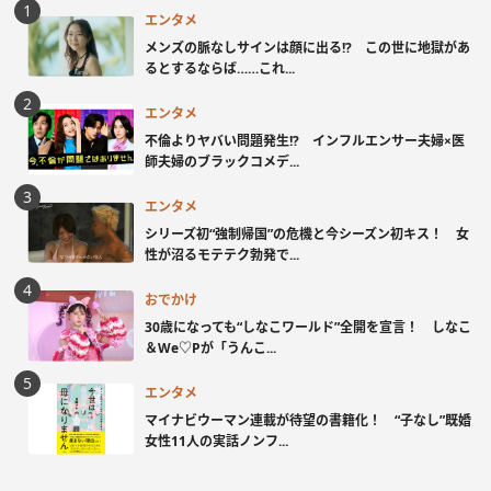
エンタメ
メンズの脈なしサインは顔に出る!? この世に地獄があ
るとするならば……これ...
エンタメ
不倫よりヤバい問題発生!? インフルエンサー夫婦×医
師夫婦のブラックコメデ...
エンタメ
シリーズ初“強制帰国”の危機と今シーズン初キス！ 女
性が沼るモテテク勃発で...
おでかけ
30歳になっても“しなこワールド”全開を宣言！ しなこ
＆We♡Pが「うんこ...
エンタメ
マイナビウーマン連載が待望の書籍化！ “子なし”既婚
女性11人の実話ノンフ...