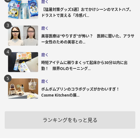
磨く
【猛暑対策グッズ3選】おでかけシーンのマストハブ。
ドラストで買える「冷感パ...
磨く
美容医療は“やりすぎ”が怖い？ 医師に聞いた、アラサ
ー女性のための美容との...
磨く
時短アイテムに頼りまくって起床から30分以内に出
勤！ 限界OLのモーニング...
磨く
ポムポムプリンのコラボグッズがかわいすぎ！
Cosme Kitchenの展...
ランキングをもっと見る