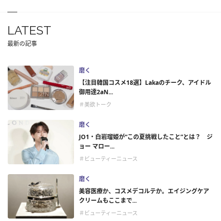
LATEST
最新の記事
磨く
【注目韓国コスメ18選】Lakaのチーク、アイドル
御用達2aN...
＃美欲トーク
磨く
JO1・白岩瑠姫が“この夏挑戦したこと”とは？ ジ
ョー マロー...
＃ビューティーニュース
磨く
美容医療か、コスメデコルテか。エイジングケア
クリームもここまで...
＃ビューティーニュース