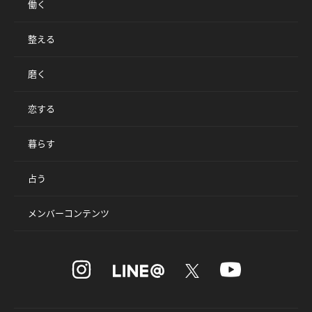
働く
整える
磨く
恋する
暮らす
占う
メンバーコンテンツ