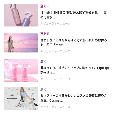
整える
【melt】SNS発の“付け替えDIY”から着想！ 髪
の化粧水...
＃ビューティーニュース
整える
せわしない日々をがんばる方にぴったりのお休み
を。花王「melt...
＃ビューティーニュース
磨く
唇ぽってり、神ビジュリップに胸キュン。CipiCipi
新作リッ...
＃ビューティーニュース
磨く
ミッフィーのゆるかわいいコスメ＆雑貨に癒やさ
れる。Cosme ...
＃ビューティーニュース