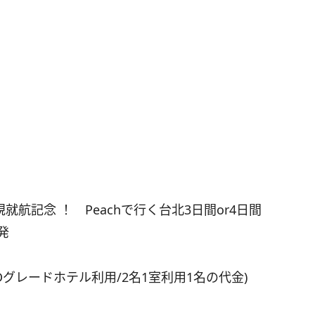
就航記念 ！ Peachで行く台北3日間or4日間
発
日間/Dグレードホテル利用/2名1室利用1名の代金)