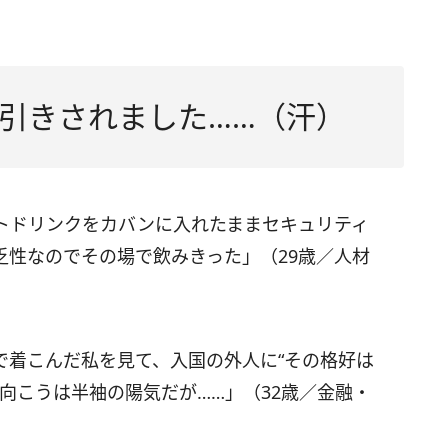
引きされました……（汗）
トドリンクをカバンに入れたままセキュリティ
乏性なのでその場で飲みきった」（29歳／人材
で着こんだ私を見て、入国の外人に“その格好は
向こうは半袖の陽気だが……」（32歳／金融・