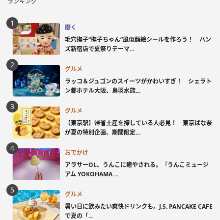
ランキング
磨く
毛穴撫子“撫子ちゃん”風似顔絵シールを作ろう！ ハン
ズ新宿店で夏祭りテーマ...
グルメ
ラッコ＆ジュゴンのスイーツがかわいすぎ！ シェラト
ン都ホテル大阪、鳥羽水族...
グルメ
【東京駅】帰省土産を探している人必見！ 東京ばな奈
が夏の特別企画、期間限定...
おでかけ
アラサーOL、うんこに癒やされる。『うんこミュージ
アム YOKOHAMA ...
グルメ
暑い日に飲みたい爽快ドリンクも。J.S. PANCAKE CAFE
で夏の「...