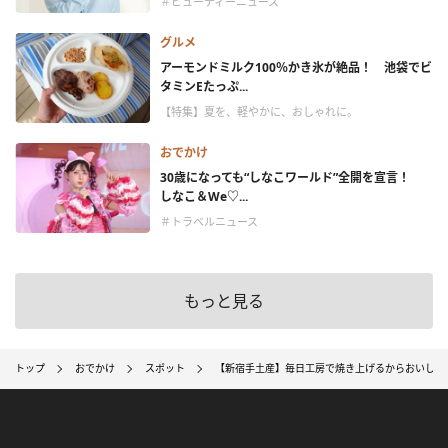
＃ビューティーニュース
グルメ
アーモンドミルク100％かき氷が絶品！ 池袋でビ
タミンEたっぷ...
【特集】夏を、軽やかに、おしゃれに。
おでかけ
30歳になっても“しなこワールド”全開を宣言！
しなこ＆We♡...
＃トラベルニュース
もっと見る
トップ
おでかけ
スポット
【新宿手土産】毎日工房で焼き上げるからおいしい