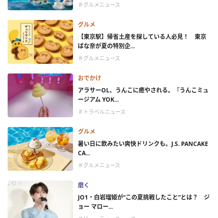
＃グルメニュース
グルメ
【東京駅】帰省土産を探している人必見！ 東京
ばな奈が夏の特別企...
＃グルメニュース
おでかけ
アラサーOL、うんこに癒やされる。『うんこミュ
ージアム YOK...
＃トラベルニュース
グルメ
暑い日に飲みたい爽快ドリンクも。J.S. PANCAKE
CA...
＃グルメニュース
磨く
JO1・白岩瑠姫が“この夏挑戦したこと”とは？ ジ
ョー マロー...