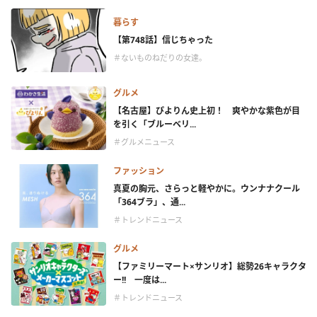
暮らす
【第748話】信じちゃった
＃ないものねだりの女達。
グルメ
【名古屋】ぴよりん史上初！ 爽やかな紫色が目
を引く「ブルーベリ...
＃グルメニュース
ファッション
真夏の胸元、さらっと軽やかに。ウンナナクール
「364ブラ」、通...
＃トレンドニュース
グルメ
【ファミリーマート×サンリオ】総勢26キャラクタ
ー!! 一度は...
＃トレンドニュース