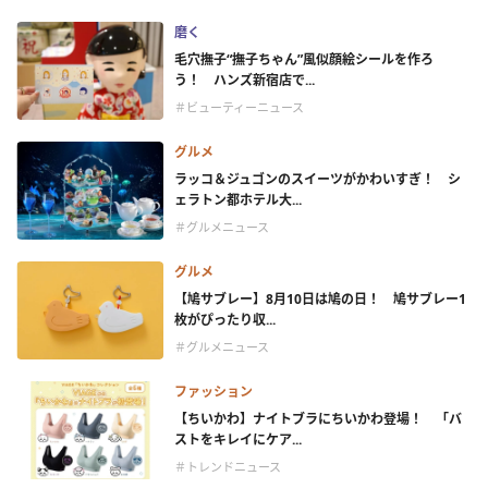
磨く
毛穴撫子“撫子ちゃん”風似顔絵シールを作ろ
う！ ハンズ新宿店で...
＃ビューティーニュース
グルメ
ラッコ＆ジュゴンのスイーツがかわいすぎ！ シ
ェラトン都ホテル大...
＃グルメニュース
グルメ
【鳩サブレー】8月10日は鳩の日！ 鳩サブレー1
枚がぴったり収...
＃グルメニュース
ファッション
【ちいかわ】ナイトブラにちいかわ登場！ 「バ
ストをキレイにケア...
＃トレンドニュース