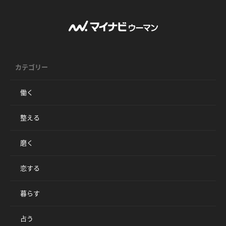
カテゴリー
働く
整える
磨く
恋する
暮らす
占う