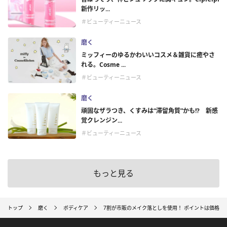
新作リッ...
＃ビューティーニュース
磨く
ミッフィーのゆるかわいいコスメ＆雑貨に癒やさ
れる。Cosme ...
＃ビューティーニュース
磨く
頑固なザラつき、くすみは“滞留角質”かも!? 新感
覚クレンジン...
＃ビューティーニュース
もっと見る
トップ
磨く
ボディケア
7割が市販のメイク落としを使用！ ポイントは価格よ