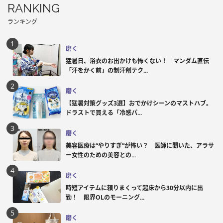
RANKING
ランキング
磨く
猛暑日、浴衣のお出かけも怖くない！ マンダム直伝
「汗をかく前」の制汗剤テク...
磨く
【猛暑対策グッズ3選】おでかけシーンのマストハブ。
ドラストで買える「冷感パ...
磨く
美容医療は“やりすぎ”が怖い？ 医師に聞いた、アラサ
ー女性のための美容との...
磨く
時短アイテムに頼りまくって起床から30分以内に出
勤！ 限界OLのモーニング...
磨く