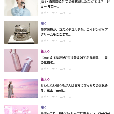
JO1・白岩瑠姫が“この夏挑戦したこと”とは？ ジ
ョー マロー...
＃ビューティーニュース
磨く
美容医療か、コスメデコルテか。エイジングケア
クリームもここまで...
＃ビューティーニュース
整える
【melt】SNS発の“付け替えDIY”から着想！ 髪
の化粧水...
＃ビューティーニュース
整える
せわしない日々をがんばる方にぴったりのお休み
を。花王「melt...
＃ビューティーニュース
磨く
唇ぽってり、神ビジュリップに胸キュン。CipiCipi