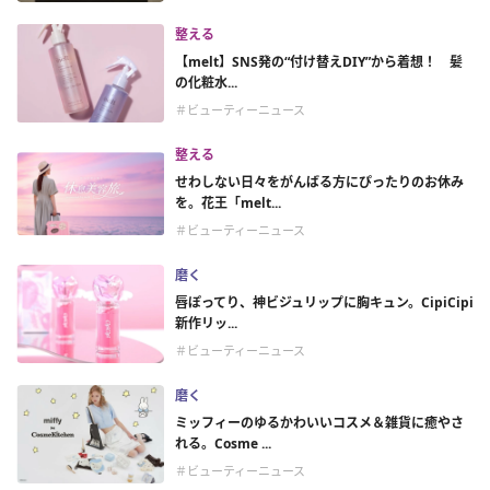
整える
【melt】SNS発の“付け替えDIY”から着想！ 髪
の化粧水...
＃ビューティーニュース
整える
せわしない日々をがんばる方にぴったりのお休み
を。花王「melt...
＃ビューティーニュース
磨く
唇ぽってり、神ビジュリップに胸キュン。CipiCipi
新作リッ...
＃ビューティーニュース
磨く
ミッフィーのゆるかわいいコスメ＆雑貨に癒やさ
れる。Cosme ...
＃ビューティーニュース