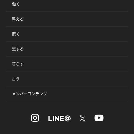
働く
整える
磨く
恋する
暮らす
占う
メンバーコンテンツ