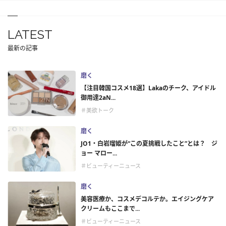
LATEST
最新の記事
磨く
【注目韓国コスメ18選】Lakaのチーク、アイドル
御用達2aN...
＃美欲トーク
磨く
JO1・白岩瑠姫が“この夏挑戦したこと”とは？ ジ
ョー マロー...
＃ビューティーニュース
磨く
美容医療か、コスメデコルテか。エイジングケア
クリームもここまで...
＃ビューティーニュース