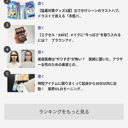
磨く
【猛暑対策グッズ3選】おでかけシーンのマストハブ。
ドラストで買える「冷感パ...
磨く
【エクセル・KATE】メイクに“今っぽさ”を取り入れる
には？ ブラウンアイ...
磨く
美容医療は“やりすぎ”が怖い？ 医師に聞いた、アラサ
ー女性のための美容との...
磨く
時短アイテムに頼りまくって起床から30分以内に出
勤！ 限界OLのモーニング...
ランキングをもっと見る