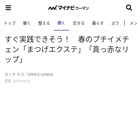
磨く
トップ
働く
整える
恋する
暮らす
占う
メ
すぐ実践できそう！ 春のプチイメチ
ェン「まつげエクステ」「真っ赤なリ
ップ」
カンナ マコ／OFFICE-SANGA
更新: 2018.04.03