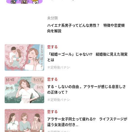
未分類
ハイエナ系男子ってどんな男性？ 特徴や恋愛傾
向を解説
恋する
「結婚＝ゴール」じゃない⁉ 結婚後に見えた現実
とは
＃定時後バナシ
恋する
する・しないの自由 。アラサーが感じる息苦しさ
の正体って？
＃定時後バナシ
恋する
アラサー女子同士って疲れる⁉ ライフステージが
違う女友達の付き...