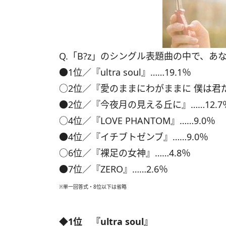
Q.「B?z」のシングル表題曲の中で、
●1位／『ultra soul』……19.1％
○2位／『愛のままにわがままに 僕は君だ
●2位／『今夜月の見える丘に』……12.7
○4位／『LOVE PHANTOM』……9.0％
●4位／『イチブトゼンブ』……9.0％
○6位／『裸足の女神』……4.8％
●7位／『ZERO』……2.6％
※単一回答式・8位以下は省略
◆1位 『ultra soul』