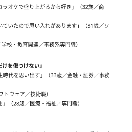
カラオケで盛り上がるから好き」（32歳／商
いていたので思い入れがあります」（31歳／ソ
歳／学校・教育関連／事務系専門職）
だけを傷つけない』
生時代を思い出す」（33歳／金融・証券／事務
ソフトウェア／技術職）
曲」（28歳／医療・福祉／専門職）