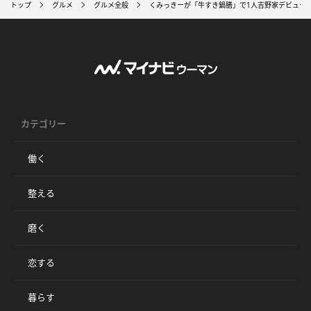
トップ
グルメ
グルメ全般
くみっきーが「牛すき鍋膳」で1人吉野家デビュー！
カテゴリー
働く
整える
磨く
恋する
暮らす