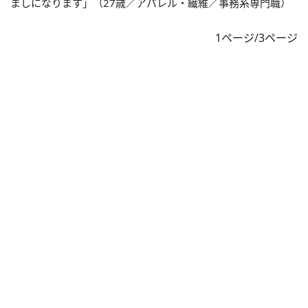
ましになります」（27歳／アパレル・繊維／事務系専門職）
1ページ/3ページ