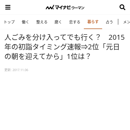
暮らす
トップ
働く
整える
磨く
恋する
占う
メ
人ごみを分け入ってでも行く？ 2015
年の初詣タイミング速報⇒2位「元日
の朝を迎えてから」1位は？
更新: 2017.11.06