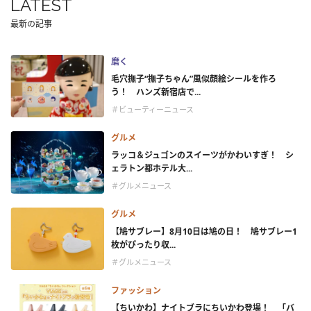
LATEST
最新の記事
磨く
毛穴撫子“撫子ちゃん”風似顔絵シールを作ろ
う！ ハンズ新宿店で...
＃ビューティーニュース
グルメ
ラッコ＆ジュゴンのスイーツがかわいすぎ！ シ
ェラトン都ホテル大...
＃グルメニュース
グルメ
【鳩サブレー】8月10日は鳩の日！ 鳩サブレー1
枚がぴったり収...
＃グルメニュース
ファッション
【ちいかわ】ナイトブラにちいかわ登場！ 「バ