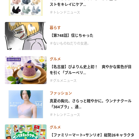
ストをキレイにケア...
＃トレンドニュース
暮らす
【第748話】信じちゃった
＃ないものねだりの女達。
グルメ
【名古屋】ぴよりん史上初！ 爽やかな紫色が目
を引く「ブルーベリ...
＃グルメニュース
ファッション
真夏の胸元、さらっと軽やかに。ウンナナクール
「364ブラ」、通...
＃トレンドニュース
グルメ
【ファミリーマート×サンリオ】総勢26キャラクタ