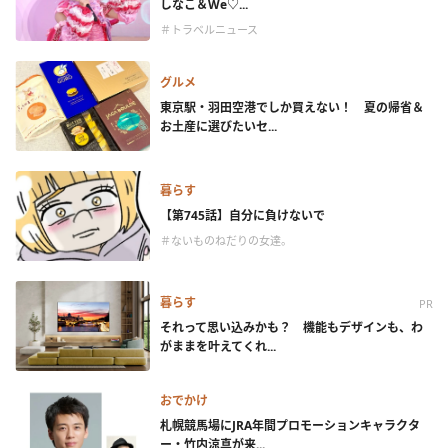
しなこ＆We♡...
＃トラベルニュース
グルメ
東京駅・羽田空港でしか買えない！ 夏の帰省＆
お土産に選びたいセ...
暮らす
【第745話】自分に負けないで
＃ないものねだりの女達。
暮らす
PR
それって思い込みかも？ 機能もデザインも、わ
がままを叶えてくれ...
おでかけ
札幌競馬場にJRA年間プロモーションキャラクタ
ー・竹内涼真が来...