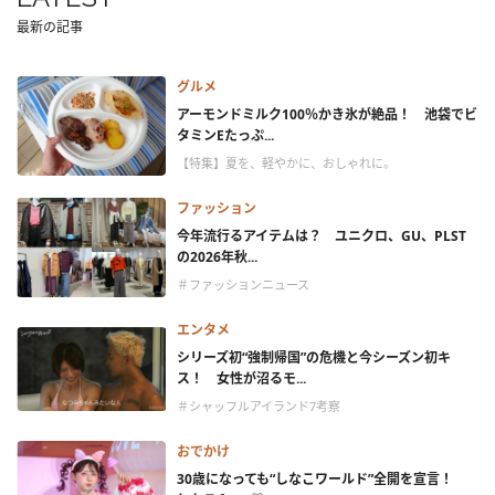
最新の記事
グルメ
アーモンドミルク100％かき氷が絶品！ 池袋でビ
タミンEたっぷ...
【特集】夏を、軽やかに、おしゃれに。
ファッション
今年流行るアイテムは？ ユニクロ、GU、PLST
の2026年秋...
＃ファッションニュース
エンタメ
シリーズ初“強制帰国”の危機と今シーズン初キ
ス！ 女性が沼るモ...
＃シャッフルアイランド7考察
おでかけ
30歳になっても“しなこワールド”全開を宣言！