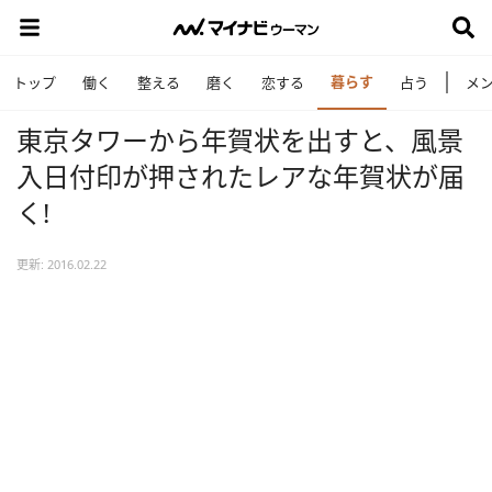
暮らす
トップ
働く
整える
磨く
恋する
占う
メ
東京タワーから年賀状を出すと、風景
入日付印が押されたレアな年賀状が届
く!
更新: 2016.02.22