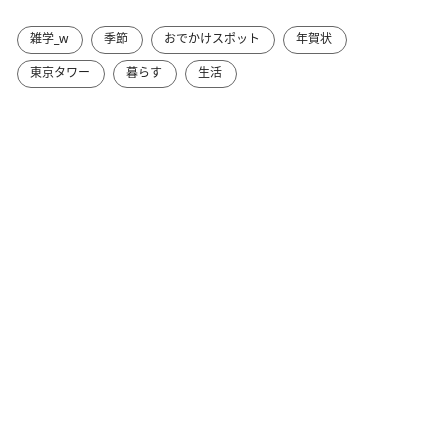
雑学_w
季節
おでかけスポット
年賀状
東京タワー
暮らす
生活