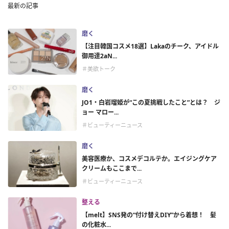
最新の記事
磨く
【注目韓国コスメ18選】Lakaのチーク、アイドル
御用達2aN...
＃美欲トーク
磨く
JO1・白岩瑠姫が“この夏挑戦したこと”とは？ ジ
ョー マロー...
＃ビューティーニュース
磨く
美容医療か、コスメデコルテか。エイジングケア
クリームもここまで...
＃ビューティーニュース
整える
【melt】SNS発の“付け替えDIY”から着想！ 髪
の化粧水...