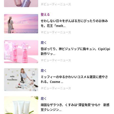
＃ビューティーニュース
整える
せわしない日々をがんばる方にぴったりのお休み
を。花王「melt...
＃ビューティーニュース
磨く
唇ぽってり、神ビジュリップに胸キュン。CipiCipi
新作リッ...
＃ビューティーニュース
磨く
ミッフィーのゆるかわいいコスメ＆雑貨に癒やさ
れる。Cosme ...
＃ビューティーニュース
磨く
頑固なザラつき、くすみは“滞留角質”かも!? 新感
覚クレンジン...