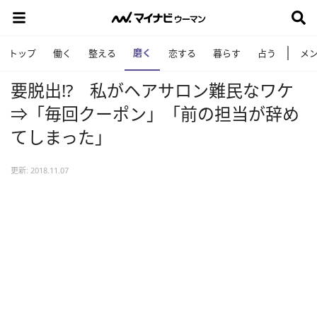
磨く
トップ
働く
整える
恋する
暮らす
占う
メ
要脱出!? 私がヘアサロン難民なワケ
⇒「毎回クーポン」「前の担当が辞め
てしまった」
更新: 2018.11.07