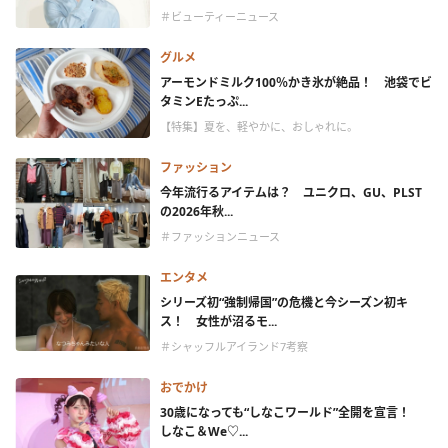
＃ビューティーニュース
グルメ
アーモンドミルク100％かき氷が絶品！ 池袋でビ
タミンEたっぷ...
【特集】夏を、軽やかに、おしゃれに。
ファッション
今年流行るアイテムは？ ユニクロ、GU、PLST
の2026年秋...
＃ファッションニュース
エンタメ
シリーズ初“強制帰国”の危機と今シーズン初キ
ス！ 女性が沼るモ...
＃シャッフルアイランド7考察
おでかけ
30歳になっても“しなこワールド”全開を宣言！
しなこ＆We♡...