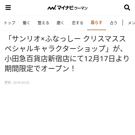
暮らす
トップ
働く
整える
磨く
恋する
占う
メ
「サンリオ×ふなっしー クリスマスス
ペシャルキャラクターショップ」が、
小田急百貨店新宿店にて12月17日より
期間限定でオープン！
更新: 2018.04.03