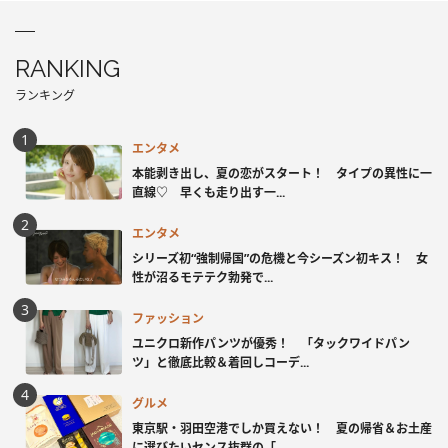
RANKING
ランキング
エンタメ
本能剥き出し、夏の恋がスタート！ タイプの異性に一
直線♡ 早くも走り出す一...
エンタメ
シリーズ初“強制帰国”の危機と今シーズン初キス！ 女
性が沼るモテテク勃発で...
ファッション
ユニクロ新作パンツが優秀！ 「タックワイドパン
ツ」と徹底比較＆着回しコーデ...
グルメ
東京駅・羽田空港でしか買えない！ 夏の帰省＆お土産
に選びたいセンス抜群の「...