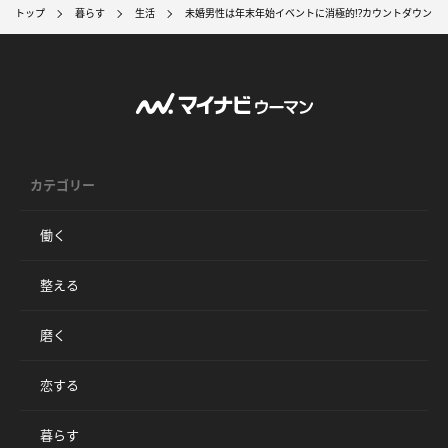
トップ
暮らす
生活
未婚男性は年末年始イベントに消極的!?カウントダウンは
カテゴリー
働く
整える
磨く
恋する
暮らす