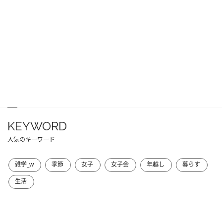
KEYWORD
人気のキーワード
雑学_w
季節
女子
女子会
年越し
暮らす
生活