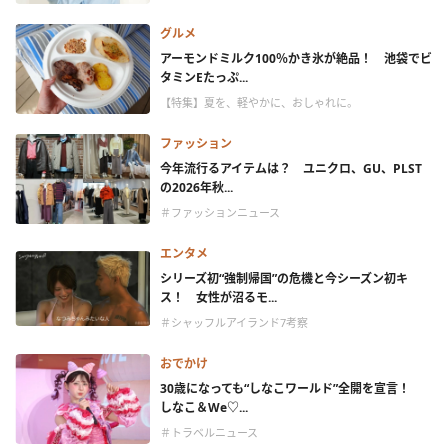
グルメ
アーモンドミルク100％かき氷が絶品！ 池袋でビ
タミンEたっぷ...
【特集】夏を、軽やかに、おしゃれに。
ファッション
今年流行るアイテムは？ ユニクロ、GU、PLST
の2026年秋...
＃ファッションニュース
エンタメ
シリーズ初“強制帰国”の危機と今シーズン初キ
ス！ 女性が沼るモ...
＃シャッフルアイランド7考察
おでかけ
30歳になっても“しなこワールド”全開を宣言！
しなこ＆We♡...
＃トラベルニュース