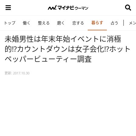
暮らす
トップ
働く
整える
磨く
恋する
占う
メ
未婚男性は年末年始イベントに消極
的!?カウントダウンは女子会化!?ホット
ペッパービューティー調査
更新: 2017.10.30