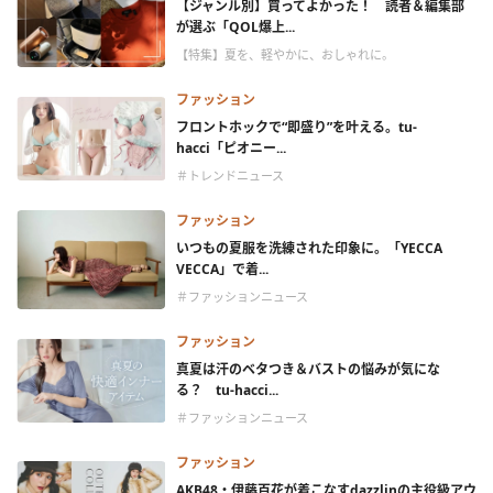
【ジャンル別】買ってよかった！ 読者＆編集部
が選ぶ「QOL爆上...
【特集】夏を、軽やかに、おしゃれに。
ファッション
フロントホックで“即盛り”を叶える。tu-
hacci「ピオニー...
＃トレンドニュース
ファッション
いつもの夏服を洗練された印象に。「YECCA
VECCA」で着...
＃ファッションニュース
ファッション
真夏は汗のベタつき＆バストの悩みが気にな
る？ tu-hacci...
＃ファッションニュース
ファッション
AKB48・伊藤百花が着こなすdazzlinの主役級アウ