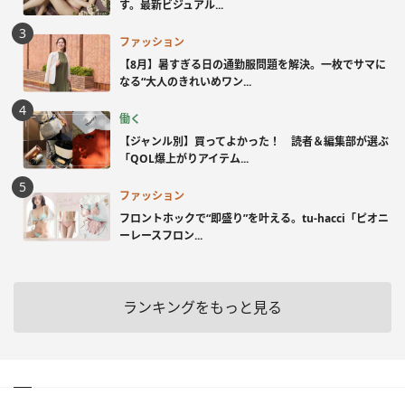
す。最新ビジュアル...
ファッション
【8月】暑すぎる日の通勤服問題を解決。一枚でサマに
なる“大人のきれいめワン...
働く
【ジャンル別】買ってよかった！ 読者＆編集部が選ぶ
「QOL爆上がりアイテム...
ファッション
フロントホックで“即盛り”を叶える。tu-hacci「ピオニ
ーレースフロン...
ランキングをもっと見る