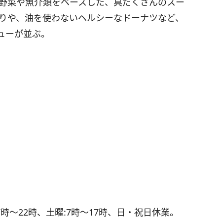
)、野菜や魚介類をベースした、具だくさんのスー
にぎりや、油を使わないヘルシーなドーナツなど、
ューが並ぶ。
:7時～22時、土曜:7時～17時、日・祝日休業。