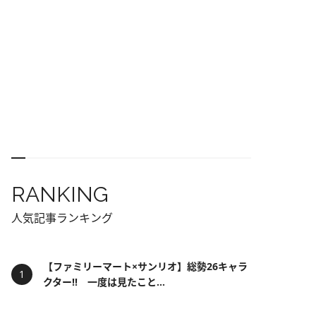
RANKING
人気記事ランキング
【ファミリーマート×サンリオ】総勢26キャラ
クター!! 一度は見たこと...