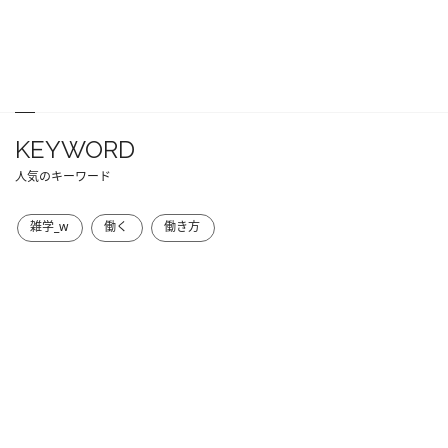
KEYWORD
人気のキーワード
雑学_w
働く
働き方