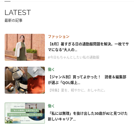
LATEST
最新の記事
ファッション
【8月】暑すぎる日の通勤服問題を解決。一枚でサ
マになる“大人の...
#今日もちゃんとしたい私の通勤服
働く
【ジャンル別】買ってよかった！ 読者＆編集部
が選ぶ「QOL爆上...
【特集】夏を、軽やかに、おしゃれに。
働く
「私には無理」を抜け出した30歳がAIと見つけた
新しいキャリア...