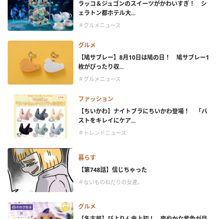
ラッコ＆ジュゴンのスイーツがかわいすぎ！ シ
ェラトン都ホテル大...
＃グルメニュース
グルメ
【鳩サブレー】8月10日は鳩の日！ 鳩サブレー1
枚がぴったり収...
＃グルメニュース
ファッション
【ちいかわ】ナイトブラにちいかわ登場！ 「バ
ストをキレイにケア...
＃トレンドニュース
暮らす
【第748話】信じちゃった
＃ないものねだりの女達。
グルメ
【名古屋】ぴよりん史上初！ 爽やかな紫色が目