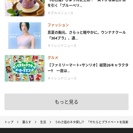
を引く「ブルーベリ...
＃グルメニュース
ファッション
真夏の胸元、さらっと軽やかに。ウンナナクール
「364ブラ」、通...
＃トレンドニュース
グルメ
【ファミリーマート×サンリオ】総勢26キャラクタ
ー!! 一度は...
＃トレンドニュース
もっと見る
トップ
暮らす
生活
うわさ話のネタ探し!? 「やたらとプライベートを詮索し