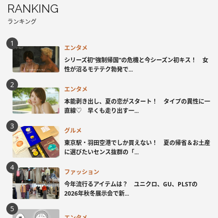
RANKING
ランキング
エンタメ
シリーズ初“強制帰国”の危機と今シーズン初キス！ 女
性が沼るモテテク勃発で...
エンタメ
本能剥き出し、夏の恋がスタート！ タイプの異性に一
直線♡ 早くも走り出す一...
グルメ
東京駅・羽田空港でしか買えない！ 夏の帰省＆お土産
に選びたいセンス抜群の「...
ファッション
今年流行るアイテムは？ ユニクロ、GU、PLSTの
2026年秋冬展示会で新...
エンタメ