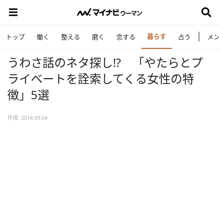
暮らす
トップ
働く
整える
磨く
恋する
占う
メ
うわさ話のネタ探し!? 「やたらとプ
ライベートを詮索してくる女性の特
徴」5選
作成: 2014.09.04