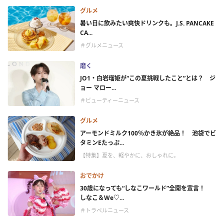
グルメ
暑い日に飲みたい爽快ドリンクも。J.S. PANCAKE
CA...
＃グルメニュース
磨く
JO1・白岩瑠姫が“この夏挑戦したこと”とは？ ジ
ョー マロー...
＃ビューティーニュース
グルメ
アーモンドミルク100％かき氷が絶品！ 池袋でビ
タミンEたっぷ...
【特集】夏を、軽やかに、おしゃれに。
おでかけ
30歳になっても“しなこワールド”全開を宣言！
しなこ＆We♡...
＃トラベルニュース