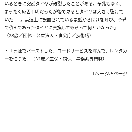
いるときに突然タイヤが破裂したことがある。予兆もなく、
まったく原因不明だったが後で見るとタイヤは大きく裂けて
いた……。高速上に設置されている電話から助けを呼び、予備
で積んであったタイヤに交換してもらって何とかなった」
（28歳／団体・公益法人・官公庁／技術職）
・「高速でバーストした。ロードサービスを呼んで、レンタカ
ーを借りた」（32歳／生保・損保／事務系専門職）
1ページ/5ページ