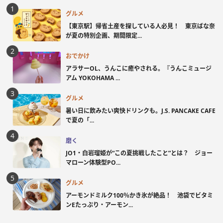
グルメ
【東京駅】帰省土産を探している人必見！ 東京ばな奈
が夏の特別企画、期間限定...
おでかけ
アラサーOL、うんこに癒やされる。『うんこミュージ
アム YOKOHAMA ...
グルメ
暑い日に飲みたい爽快ドリンクも。J.S. PANCAKE CAFE
で夏の「...
磨く
JO1・白岩瑠姫が“この夏挑戦したこと”とは？ ジョー
マローン体験型PO...
グルメ
アーモンドミルク100％かき氷が絶品！ 池袋でビタミ
ンEたっぷり・アーモン...