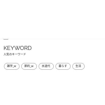
KEYWORD
人気のキーワード
雑学_w
節約_w
水道代
暮らす
生活