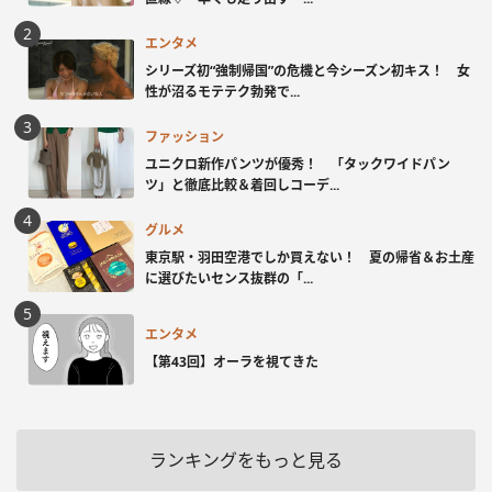
エンタメ
シリーズ初“強制帰国”の危機と今シーズン初キス！ 女
性が沼るモテテク勃発で...
ファッション
ユニクロ新作パンツが優秀！ 「タックワイドパン
ツ」と徹底比較＆着回しコーデ...
グルメ
東京駅・羽田空港でしか買えない！ 夏の帰省＆お土産
に選びたいセンス抜群の「...
エンタメ
【第43回】オーラを視てきた
ランキングをもっと見る