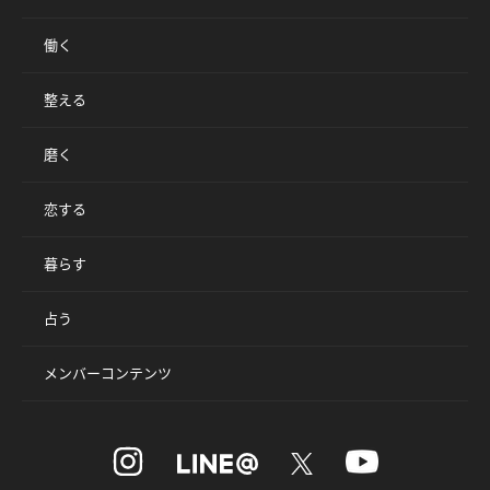
働く
整える
磨く
恋する
暮らす
占う
メンバーコンテンツ