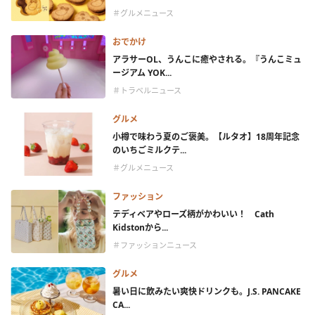
＃グルメニュース
おでかけ
アラサーOL、うんこに癒やされる。『うんこミュ
ージアム YOK...
＃トラベルニュース
グルメ
小樽で味わう夏のご褒美。【ルタオ】18周年記念
のいちごミルクテ...
＃グルメニュース
ファッション
テディベアやローズ柄がかわいい！ Cath
Kidstonから...
＃ファッションニュース
グルメ
暑い日に飲みたい爽快ドリンクも。J.S. PANCAKE
CA...