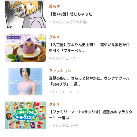
暮らす
【第748話】信じちゃった
＃ないものねだりの女達。
グルメ
【名古屋】ぴよりん史上初！ 爽やかな紫色が目
を引く「ブルーベリ...
＃グルメニュース
ファッション
真夏の胸元、さらっと軽やかに。ウンナナクール
「364ブラ」、通...
＃トレンドニュース
グルメ
【ファミリーマート×サンリオ】総勢26キャラクタ
ー!! 一度は...
＃トレンドニュース