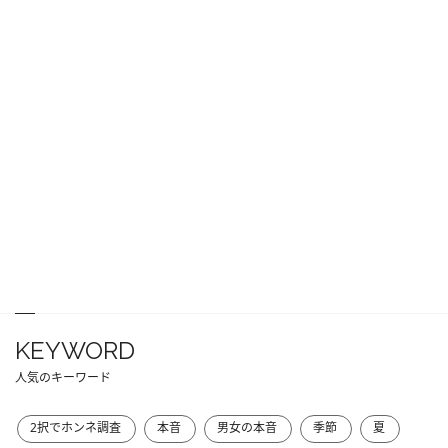
KEYWORD
人気のキーワード
2択でホンネ調査
本音
男女の本音
季節
夏