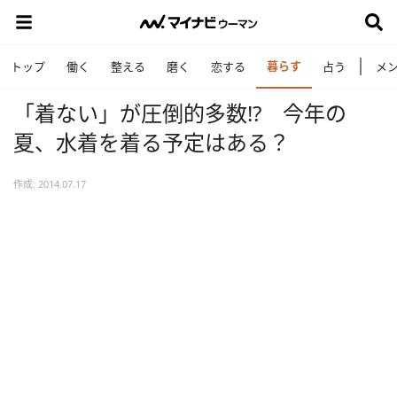
暮らす
トップ
働く
整える
磨く
恋する
占う
メ
「着ない」が圧倒的多数!? 今年の
夏、水着を着る予定はある？
作成: 2014.07.17