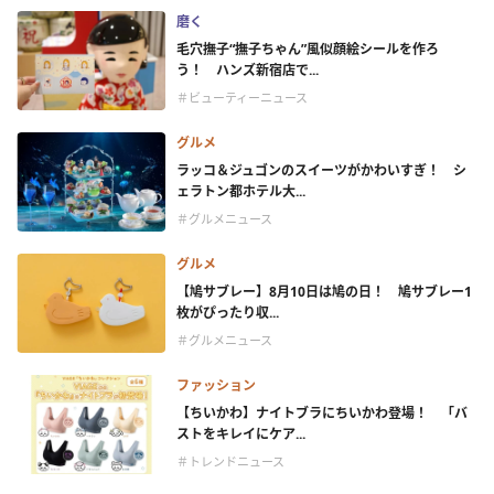
磨く
毛穴撫子“撫子ちゃん”風似顔絵シールを作ろ
う！ ハンズ新宿店で...
＃ビューティーニュース
グルメ
ラッコ＆ジュゴンのスイーツがかわいすぎ！ シ
ェラトン都ホテル大...
＃グルメニュース
グルメ
【鳩サブレー】8月10日は鳩の日！ 鳩サブレー1
枚がぴったり収...
＃グルメニュース
ファッション
【ちいかわ】ナイトブラにちいかわ登場！ 「バ
ストをキレイにケア...
＃トレンドニュース