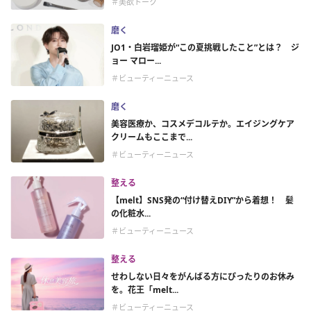
＃美欲トーク
磨く
JO1・白岩瑠姫が“この夏挑戦したこと”とは？ ジ
ョー マロー...
＃ビューティーニュース
磨く
美容医療か、コスメデコルテか。エイジングケア
クリームもここまで...
＃ビューティーニュース
整える
【melt】SNS発の“付け替えDIY”から着想！ 髪
の化粧水...
＃ビューティーニュース
整える
せわしない日々をがんばる方にぴったりのお休み
を。花王「melt...
＃ビューティーニュース