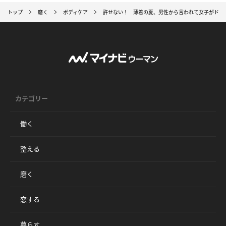
トップ
磨く
ボディケア
許せない！ 薄着の夏、男性から言われて女子がドン
カテゴリー
働く
整える
磨く
恋する
暮らす