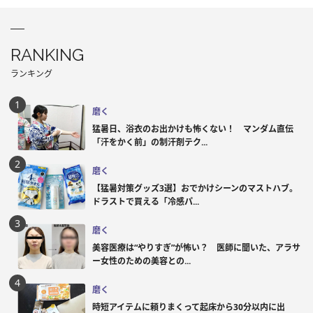
RANKING
ランキング
磨く
猛暑日、浴衣のお出かけも怖くない！ マンダム直伝
「汗をかく前」の制汗剤テク...
磨く
【猛暑対策グッズ3選】おでかけシーンのマストハブ。
ドラストで買える「冷感パ...
磨く
美容医療は“やりすぎ”が怖い？ 医師に聞いた、アラサ
ー女性のための美容との...
磨く
時短アイテムに頼りまくって起床から30分以内に出