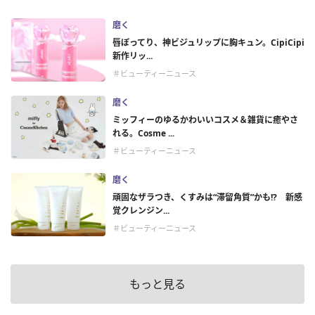
磨く
唇ぽってり、神ビジュリップに胸キュン。CipiCipi
新作リッ...
＃ビューティーニュース
磨く
ミッフィーのゆるかわいいコスメ＆雑貨に癒やさ
れる。Cosme ...
＃ビューティーニュース
磨く
頑固なザラつき、くすみは“滞留角質”かも!? 新感
覚クレンジン...
＃ビューティーニュース
もっと見る